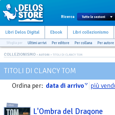
Ricerca
Libri Delos Digital
Ebook
Libri collezionismo
Sfoglia per
Ultimi arrivi
Per editore
Per collana
Per autore
COLLEZIONISMO
>
AUTORI
> TITOLI DI CLANCY TOM
TITOLI DI CLANCY TOM
Ordina per:
data di arrivo
più vend
LIBRI
L'Ombra del Dragone