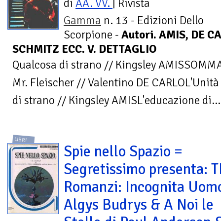
di
AA. VV.
| Rivista
Gamma
n. 13 - Edizioni Dello
Scorpione -
Autori. AMIS, DE 
SCHMITZ ECC. V. DETTAGLIO
Qualcosa di strano // Kingsley AMISSOMMAR
Mr. Fleischer // Valentino DE CARLOL'Unità
di strano // Kingsley AMISL'educazione di...
LIBRI
Spie nello Spazio =
Segretissimo presenta: 
Romanzi: Incognita Uomo
Algys Budrys & A Noi le