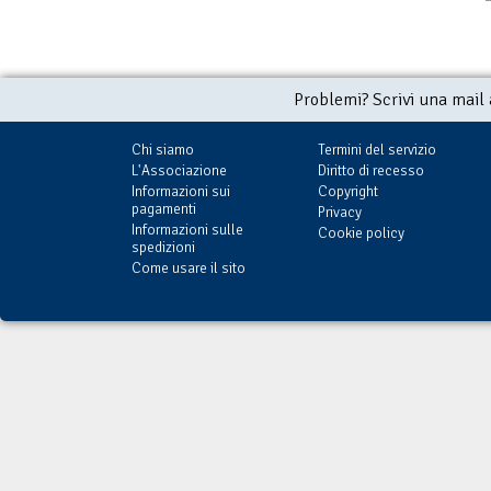
Problemi? Scrivi una mail
Chi siamo
Termini del servizio
L'Associazione
Diritto di recesso
Informazioni sui
Copyright
pagamenti
Privacy
Informazioni sulle
Cookie policy
spedizioni
Come usare il sito