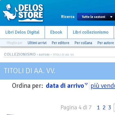
Ricerca
Libri Delos Digital
Ebook
Libri collezionismo
Sfoglia per
Ultimi arrivi
Per editore
Per collana
Per autore
COLLEZIONISMO
>
AUTORI
> TITOLI DI AA. VV.
TITOLI DI AA. VV.
Ordina per:
data di arrivo
più vend
Pagina 4 di 7
1
2
3