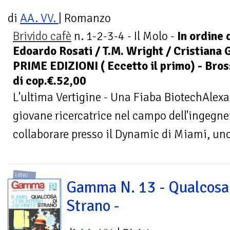
di
AA. VV.
| Romanzo
Brivido cafè
n. 1-2-3-4 - Il Molo -
In ordine d
Edoardo Rosati / T.M. Wright / Cristiana 
PRIME EDIZIONI ( Eccetto il primo) - Bross
di cop.€.52,00
L'ultima Vertigine - Una Fiaba BiotechAle
giovane ricercatrice nel campo dell'ingegn
collaborare presso il Dynamic di Miami, uno 
LIBRI
Gamma N. 13 - Qualcosa
Strano -