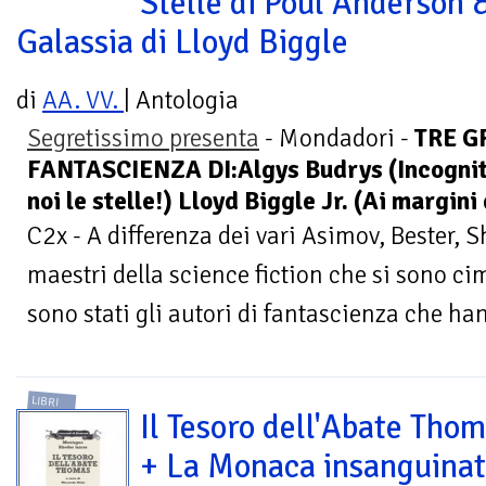
Stelle di Poul Anderson 
Galassia di Lloyd Biggle
di
AA. VV.
| Antologia
Segretissimo presenta
- Mondadori -
TRE G
FANTASCIENZA DI:Algys Budrys (Incognit
noi le stelle!) Lloyd Biggle Jr. (Ai margini
C2x - A differenza dei vari Asimov, Bester, She
maestri della science fiction che si sono ci
sono stati gli autori di fantascienza che han
LIBRI
Il Tesoro dell'Abate Tho
+ La Monaca insanguinat