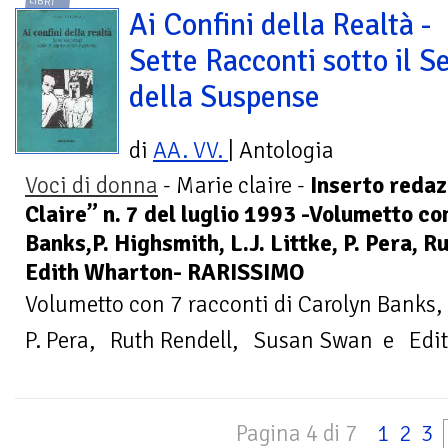
LIBRI
Ai Confini della Realtà -
Sette Racconti sotto il S
della Suspense
di
AA. VV.
| Antologia
Voci di donna
- Marie claire -
Inserto redaz
Claire” n. 7 del luglio 1993 -Volumetto co
Banks,P. Highsmith, L.J. Littke, P. Pera, 
Edith Wharton- RARISSIMO
Volumetto con 7 racconti di Carolyn Banks, 
P. Pera, Ruth Rendell, Susan Swan e Edit
Pagina 4 di 7
1
2
3