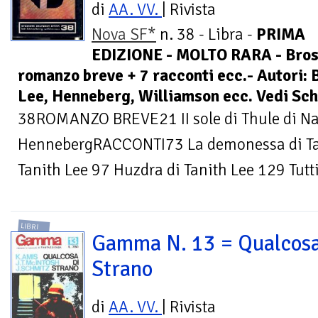
di
AA. VV.
| Rivista
Nova SF*
n. 38 - Libra -
PRIMA
EDIZIONE - MOLTO RARA - Bross
romanzo breve + 7 racconti ecc.- Autori: 
Lee, Henneberg, Williamson ecc. Vedi Sc
38ROMANZO BREVE21 II sole di Thule di Na
HennebergRACCONTI73 La demonessa di Tani
Tanith Lee 97 Huzdra di Tanith Lee 129 Tutti 
LIBRI
Gamma N. 13 = Qualcosa
Strano
di
AA. VV.
| Rivista