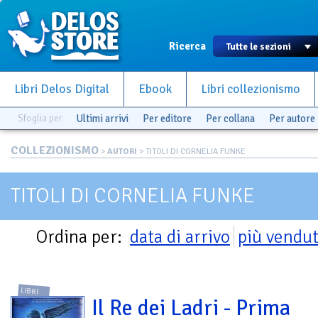
Ricerca
Libri Delos Digital
Ebook
Libri collezionismo
Sfoglia per
Ultimi arrivi
Per editore
Per collana
Per autore
COLLEZIONISMO
>
AUTORI
> TITOLI DI CORNELIA FUNKE
TITOLI DI CORNELIA FUNKE
Ordina per:
data di arrivo
più vendut
LIBRI
Il Re dei Ladri - Prima