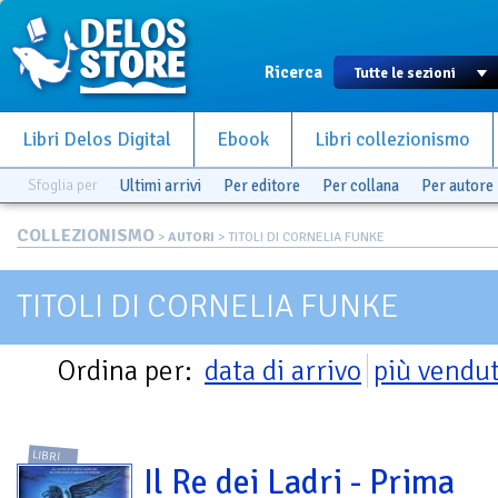
Ricerca
Libri Delos Digital
Ebook
Libri collezionismo
Sfoglia per
Ultimi arrivi
Per editore
Per collana
Per autore
COLLEZIONISMO
>
AUTORI
> TITOLI DI CORNELIA FUNKE
TITOLI DI CORNELIA FUNKE
Ordina per:
data di arrivo
più vendut
LIBRI
Il Re dei Ladri - Prima