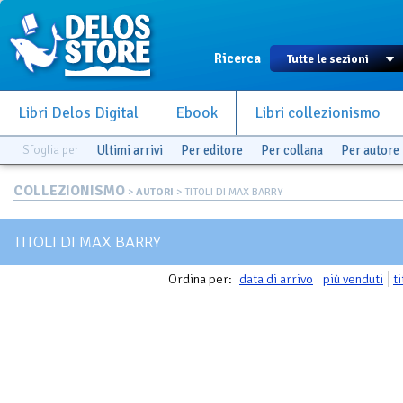
Ricerca
Libri Delos Digital
Ebook
Libri collezionismo
Sfoglia per
Ultimi arrivi
Per editore
Per collana
Per autore
COLLEZIONISMO
>
AUTORI
> TITOLI DI MAX BARRY
TITOLI DI MAX BARRY
Ordina per:
data di arrivo
più venduti
t