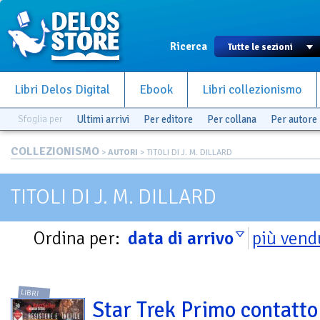
Ricerca
Libri Delos Digital
Ebook
Libri collezionismo
Sfoglia per
Ultimi arrivi
Per editore
Per collana
Per autore
COLLEZIONISMO
>
AUTORI
> TITOLI DI J. M. DILLARD
TITOLI DI J. M. DILLARD
Ordina per:
data di arrivo
più vend
LIBRI
Star Trek Primo contatto