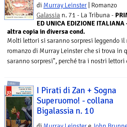
di
Murray Leinster
| Romanzo
Galassia
n. 71 - La Tribuna -
PRI
ED UNICA EDIZIONE ITALIANA - .
altra copia in diversa cond.
Molti lettori si saranno sorpresi leggendo i
romanzo di Murray Leinster che si trova in
saranno sorpresi", perché tra i nostri lettori c
LIBRI
I Pirati di Zan + Sogna
Superuomo! - collana
Bigalassia n. 10
di
Murray Leinster
e
John Brunne