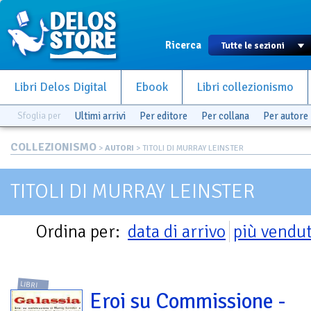
Ricerca
Libri Delos Digital
Ebook
Libri collezionismo
Sfoglia per
Ultimi arrivi
Per editore
Per collana
Per autore
COLLEZIONISMO
>
AUTORI
> TITOLI DI MURRAY LEINSTER
TITOLI DI MURRAY LEINSTER
Ordina per:
data di arrivo
più vendut
LIBRI
Eroi su Commissione -