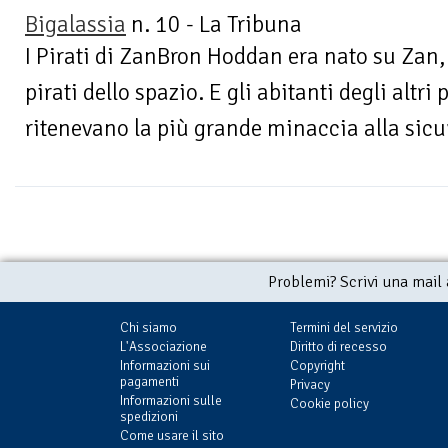
Bigalassia
n. 10 - La Tribuna
I Pirati di ZanBron Hoddan era nato su Zan, i
pirati dello spazio. E gli abitanti degli altri p
ritenevano la più grande minaccia alla sicur
Problemi? Scrivi una mail
Chi siamo
Termini del servizio
L'Associazione
Diritto di recesso
Informazioni sui
Copyright
pagamenti
Privacy
Informazioni sulle
Cookie policy
spedizioni
Come usare il sito