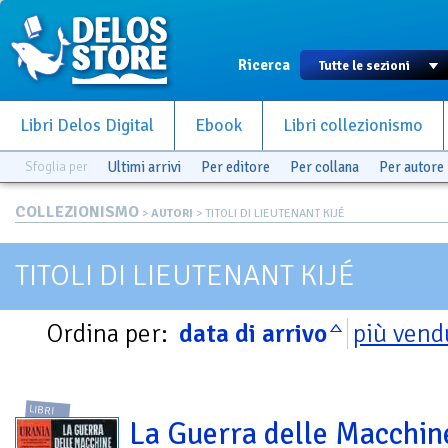
Ricerca
Libri Delos Digital
Ebook
Libri collezionismo
Sfoglia per
Ultimi arrivi
Per editore
Per collana
Per autore
COLLEZIONISMO
>
AUTORI
> TITOLI DI LIEUTENANT KIJÉ
TITOLI DI LIEUTENANT KIJÉ
Ordina per:
data di arrivo
più vend
LIBRI
La Guerra delle Macchin