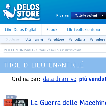
Ricerca
Libri Delos Digital
Ebook
Libri collezionismo
Sfoglia per
Ultimi arrivi
Per editore
Per collana
Per autore
COLLEZIONISMO
>
AUTORI
> TITOLI DI LIEUTENANT KIJÉ
TITOLI DI LIEUTENANT KIJÉ
Ordina per:
data di arrivo
più vendut
LIBRI
La Guerra delle Macchin