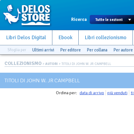
Ricerca
Libri Delos Digital
Ebook
Libri collezionismo
Sfoglia per
Ultimi arrivi
Per editore
Per collana
Per autore
COLLEZIONISMO
>
AUTORI
> TITOLI DI JOHN W. JR CAMPBELL
TITOLI DI JOHN W. JR CAMPBELL
Ordina per:
data di arrivo
più venduti
t