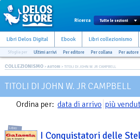
Ricerca
Libri Delos Digital
Ebook
Libri collezionismo
Sfoglia per
Ultimi arrivi
Per editore
Per collana
Per autore
COLLEZIONISMO
>
AUTORI
> TITOLI DI JOHN W. JR CAMPBELL
TITOLI DI JOHN W. JR CAMPBELL
Ordina per:
data di arrivo
più vendut
LIBRI
I Conquistatori delle Stel