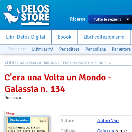
Ricerca
Libri Delos Digital
Ebook
Libri collezionismo
Sfoglia per
Ultimi arrivi
Per editore
Per collana
Per autore
LIBRI
>
GALASSIA LA TRIBUNA
> C'ERA UNA VOLTA UN MONDO - G...
C'era una Volta un Mondo -
Galassia n. 134
Romanzo
Autore
Autori Vari
Collana
Galassia
n. 134