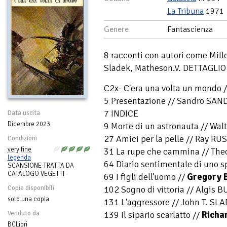
La Tribuna
1971
Genere
Fantascienza
8 racconti con autori come Mill
Sladek, Matheson.V. DETTAGL
C2x- C'era una volta un mondo 
5 Presentazione // Sandro SAN
7 INDICE
Data uscita
Dicembre 2023
9 Morte di un astronauta // Walt
27 Amici per la pelle // Ray RU
Condizioni
very fine
31 La rupe che cammina // Th
legenda
64 Diario sentimentale di uno 
SCANSIONE TRATTA DA
CATALOGO VEGETTI -
69 I figli dell'uomo //
Gregory 
102 Sogno di vittoria // Algis 
Copie disponibili
solo una copia
131 L'aggressore // John T. SL
139 Il sipario scarlatto //
Richa
Venduto da
BCLibri