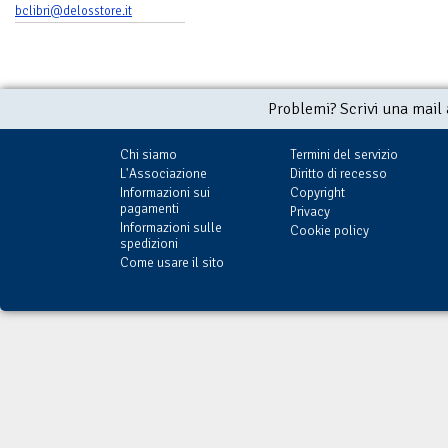
bclibri@delosstore.it
Problemi? Scrivi una mail
Chi siamo
Termini del servizio
L'Associazione
Diritto di recesso
Informazioni sui
Copyright
pagamenti
Privacy
Informazioni sulle
Cookie policy
spedizioni
Come usare il sito