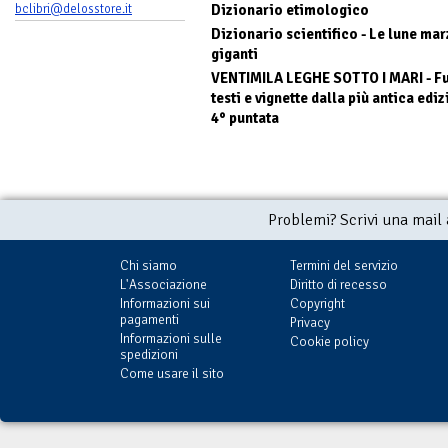
bclibri@delosstore.it
Dizionario etimologico
Dizionario scientifico - Le lune mar
giganti
VENTIMILA LEGHE SOTTO I MARI - Futu
testi e vignette dalla più antica ediz
4° puntata
Problemi? Scrivi una mail
Chi siamo
Termini del servizio
L'Associazione
Diritto di recesso
Informazioni sui
Copyright
pagamenti
Privacy
Informazioni sulle
Cookie policy
spedizioni
Come usare il sito