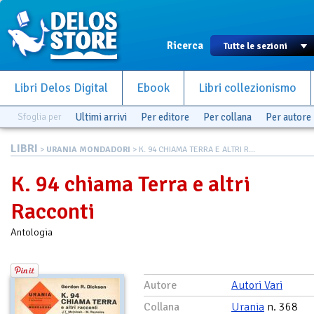
Ricerca
Libri Delos Digital
Ebook
Libri collezionismo
Sfoglia per
Ultimi arrivi
Per editore
Per collana
Per autore
LIBRI
>
URANIA MONDADORI
> K. 94 CHIAMA TERRA E ALTRI R...
K. 94 chiama Terra e altri
Racconti
Antologia
Autore
Autori Vari
Collana
Urania
n. 368