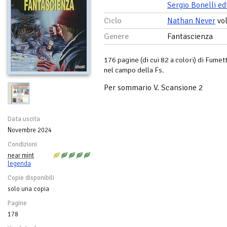
Sergio Bonelli ed
Ciclo
Nathan Never
vo
Genere
Fantascienza
176 pagine (di cui 82 a colori) di Fumetti
nel campo della Fs.
Per sommario V. Scansione 2
Data uscita
Novembre 2024
Condizioni
near mint
legenda
Copie disponibili
solo una copia
Pagine
178