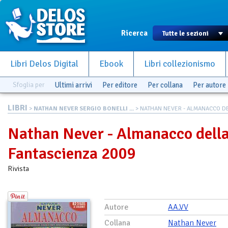
Ricerca
Libri Delos Digital
Ebook
Libri collezionismo
Sfoglia per
Ultimi arrivi
Per editore
Per collana
Per autore
LIBRI
>
NATHAN NEVER SERGIO BONELLI ...
> NATHAN NEVER - ALMANACCO DEL
Nathan Never - Almanacco dell
Fantascienza 2009
Rivista
Autore
AA.VV
Collana
Nathan Never