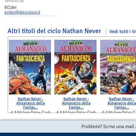
Venduto da
BCLibri
bclibri@delosstore.it
Altri titoli del ciclo Nathan Never
Vedi tutti i ti
Nathan Never -
Nathan Never -
Nathan Never -
Almanacco della
Almanacco della
Almanacco della
Fantas…
Fantas…
Fantas…
€ 3,50
(con Delos Card:
€ 3,50
(con Delos Card:
€ 3,50
(con Delos C
€ 3,50)
€ 3,50)
€ 3,50)
Problemi? Scrivi una mail