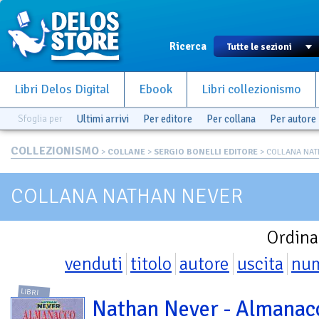
Ricerca
Libri Delos Digital
Ebook
Libri collezionismo
Sfoglia per
Ultimi arrivi
Per editore
Per collana
Per autore
COLLEZIONISMO
>
COLLANE
>
SERGIO BONELLI EDITORE
> COLLANA NA
COLLANA NATHAN NEVER
Ordina
venduti
titolo
autore
uscita
nu
LIBRI
Nathan Never - Almanac