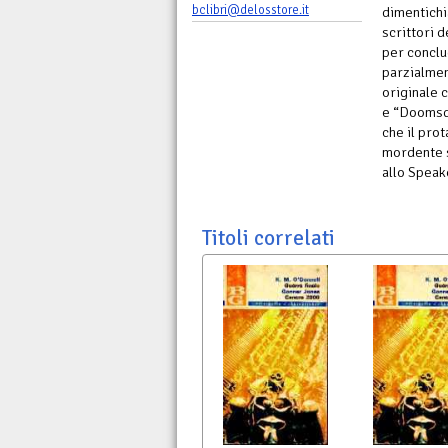
bclibri@delosstore.it
dimentichi
scrittori d
per conclu
parzialmen
originale c
e “Doomsday
che il pro
mordente s
allo Speak
Titoli correlati