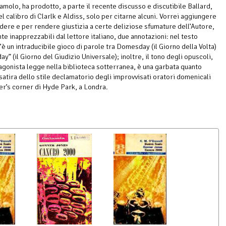
amolo, ha prodotto, a parte il recente discusso e discutibile Ballard,
el calibro di Clarlk e Aldiss, solo per citarne alcuni. Vorrei aggiungere
dere e per rendere giustizia a certe deliziose sfumature dell’Autore,
te inapprezzabili dal lettore italiano, due annotazioni: nel testo
’è un intraducibile gioco di parole tra Domesday (il Giorno della Volta)
” (il Giorno del Giudizio Universale); inoltre, il tono degli opuscoli,
tagonista legge nella biblioteca sotterranea, è una garbata quanto
atira dello stile declamatorio degli improvvisati oratori domenicali
er’s corner di Hyde Park, a Londra.