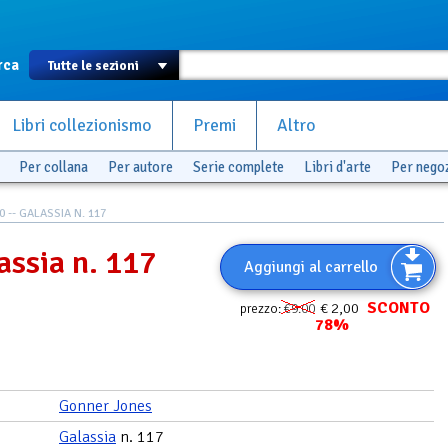
rca
Libri collezionismo
Premi
Altro
Per collana
Per autore
Serie complete
Libri d'arte
Per nego
 -- GALASSIA N. 117
assia n. 117
Aggiungi al carrello
SCONTO
€ 2,00
prezzo:
€9.00
78%
Gonner Jones
Galassia
n. 117