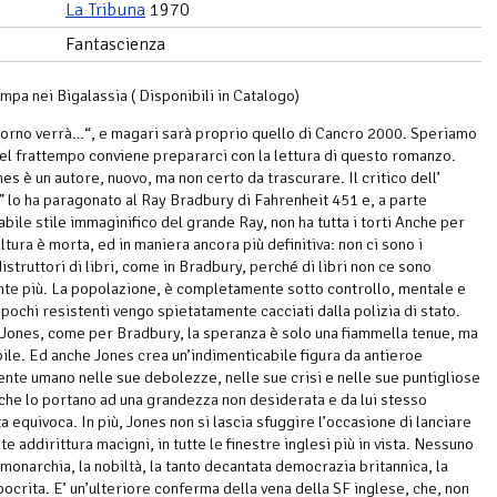
La Tribuna
1970
Fantascienza
mpa nei Bigalassia ( Disponibili in Catalogo)
iorno verrà…“, e magari sarà proprio quello di Cancro 2000. Speriamo
nel frattempo conviene prepararci con la lettura di questo romanzo.
es è un autore, nuovo, ma non certo da trascurare. Il critico dell’
 lo ha paragonato al Ray Bradbury di Fahrenheit 451 e, a parte
abile stile immaginifico del grande Ray, non ha tutta i torti Anche per
ltura è morta, ed in maniera ancora più definitiva: non ci sono i
struttori di libri, come in Bradbury, perché di libri non ce sono
te più. La popolazione, è completamente sotto controllo, mentale e
i pochi resistenti vengo spietatamente cacciati dalla polizia di stato.
Jones, come per Bradbury, la speranza è solo una fiammella tenue, ma
bile. Ed anche Jones crea un’indimenticabile figura da antieroe
te umano nelle sue debolezze, nelle sue crisi e nelle sue puntigliose
, che lo portano ad una grandezza non desiderata e da lui stesso
 equivoca. In più, Jones non si lascia sfuggire l’occasione di lanciare
lte addirittura macigni, in tutte le finestre inglesi più in vista. Nessuno
a monarchia, la nobiltà, la tanto decantata democrazia britannica, la
pocrita. E’ un’ulteriore conferma della vena della SF inglese, che, non