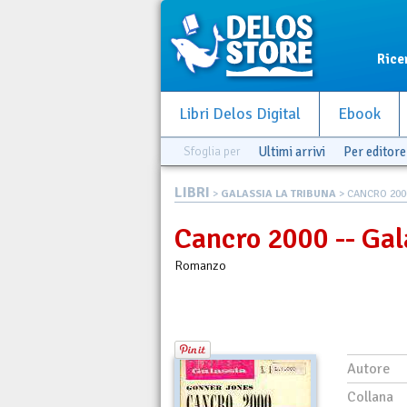
Rice
Libri Delos Digital
Ebook
Sfoglia per
Ultimi arrivi
Per editore
LIBRI
>
GALASSIA LA TRIBUNA
> CANCRO 2000
Cancro 2000 -- Gal
Romanzo
Autore
Collana