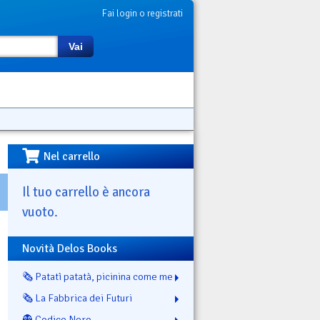
Fai login o registrati
Vai
Nel carrello
Il tuo carrello è ancora
vuoto.
Novità Delos Books
🗞️ Patatì patatà, picinina come me
🗞️ La Fabbrica dei Futuri
👻 Codice Nero