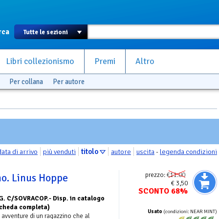
rca
Libri collezionismo
Premi
Altro
Per collana
Per autore
data di arrivo
più venduti
titolo
autore
uscita
-
legenda condizioni
prezzo:
€11.00
no. Linus Hoppe
€ 3,50
SCONTO 68%
G. C/SOVRACOP.- Disp. in catalogo
 Scheda completa)
Usato
(condizioni: NEAR MINT)
 avventure di un ragazzino che al