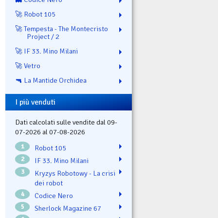
🚀 Robot 105
🚀 Tempesta - The Montecristo
Project / 2
🚀 IF 33. Mino Milani
🚀 Vetro
🔫 La Mantide Orchidea
I più venduti
Dati calcolati sulle vendite dal 09-
07-2026 al 07-08-2026
1
Robot 105
2
IF 33. Mino Milani
3
Kryzys Robotowy - La crisi
dei robot
4
Codice Nero
5
Sherlock Magazine 67