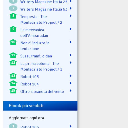
6
Writers Magazine Italia 25
7
Writers Magazine Italia 63
8
Tempesta - The
Montecristo Project / 2
9
La meccanica
dell'Ambaradan
10
Non ci indurre in
tentazione
11
Sussurrami, o dea
12
La prima colonia - The
Montecristo Project / 1
13
Robot 103
14
Robot 104
15
Oltre il pianeta del vento
Ebook più venduti
Aggiornata ogni ora
1
Robot 105