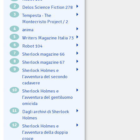
2
Delos Science Fiction 278
3
Tempesta - The
Montecristo Project / 2
4
ənima
5
Writers Magazine Italia 73
6
Robot 104
7
Sherlock magazine 66
8
Sherlock magazine 67
9
Sherlock Holmes e
l'avventura del secondo
cadavere
10
Sherlock Holmes e
l’avventura del gentiluomo
omicida
11
Dagli archivi di Sherlock
Holmes
12
Sherlock Holmes e
l’avventura della doppia
croce