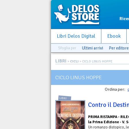
Rice
Libri Delos Digital
Ebook
Sfoglia per
Ultimi arrivi
Per editore
LIBRI
>
CICLI
> CICLO LINUS HOPPE
CICLO LINUS HOPPE
Ordina per:
LIBRI
Contro il Desti
PRIMA RISTAMPA - RILE
la Prima Edizione - V.
Un romanzo distopico, le