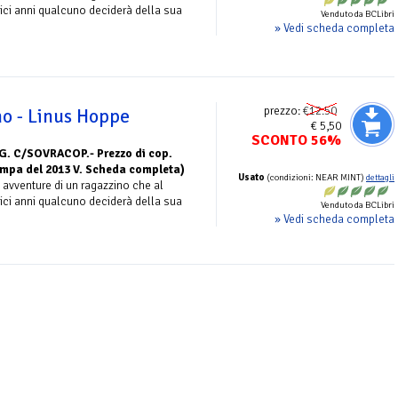
ci anni qualcuno deciderà della sua
Venduto da BCLibri
» Vedi scheda completa
prezzo:
€12.50
no - Linus Hoppe
€ 5,50
SCONTO 56%
G. C/SOVRACOP.- Prezzo di cop.
stampa del 2013 V. Scheda completa)
Usato
(condizioni: NEAR MINT)
dettagli
 avventure di un ragazzino che al
ci anni qualcuno deciderà della sua
Venduto da BCLibri
» Vedi scheda completa