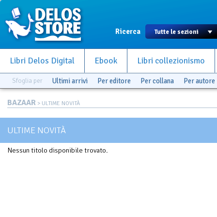
Ricerca
Libri Delos Digital
Ebook
Libri collezionismo
Sfoglia per
Ultimi arrivi
Per editore
Per collana
Per autore
BAZAAR
> ULTIME NOVITÀ
ULTIME NOVITÀ
Nessun titolo disponibile trovato.