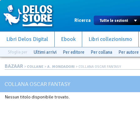
Ricerca
Libri Delos Digital
Ebook
Libri collezionismo
Sfoglia per
Ultimi arrivi
Per editore
Per collana
Per autore
BAZAAR
>
COLLANE
>
A. MONDADORI
> COLLANA OSCAR FANTASY
COLLANA OSCAR FANTASY
Nessun titolo disponibile trovato.