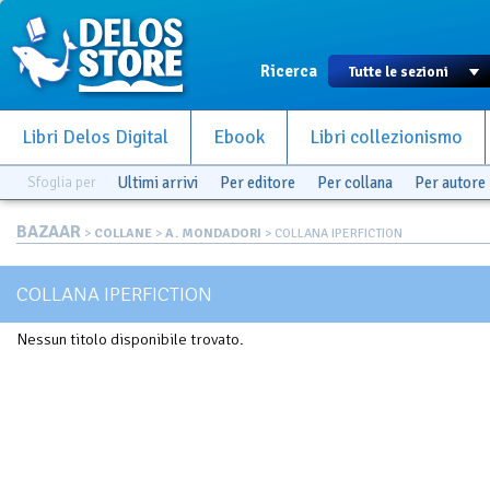
Ricerca
Libri Delos Digital
Ebook
Libri collezionismo
Sfoglia per
Ultimi arrivi
Per editore
Per collana
Per autore
BAZAAR
>
COLLANE
>
A. MONDADORI
> COLLANA IPERFICTION
COLLANA IPERFICTION
Nessun titolo disponibile trovato.