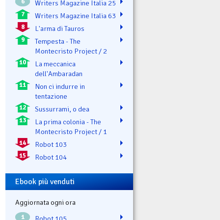
6
Writers Magazine Italia 25
7
Writers Magazine Italia 63
8
L'arma di Tauros
9
Tempesta - The
Montecristo Project / 2
10
La meccanica
dell'Ambaradan
11
Non ci indurre in
tentazione
12
Sussurrami, o dea
13
La prima colonia - The
Montecristo Project / 1
14
Robot 103
15
Robot 104
Ebook più venduti
Aggiornata ogni ora
1
Robot 105