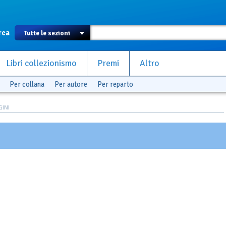
rca
Libri collezionismo
Premi
Altro
Per collana
Per autore
Per reparto
GINI