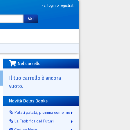
Fai login o registrati
Vai
Nel carrello
Il tuo carrello è ancora
vuoto.
Novità Delos Books
🗞️ Patatì patatà, picinina come me
🗞️ La Fabbrica dei Futuri
👻 Codice Nero