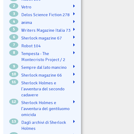
2
Vetro
3
Delos Science Fiction 278
4
ənima
5
Writers Magazine Italia 73
6
Sherlock magazine 67
7
Robot 104
8
Tempesta - The
Montecristo Project / 2
9
Sempre dal lato mancino
10
Sherlock magazine 66
11
Sherlock Holmes e
l'avventura del secondo
cadavere
12
Sherlock Holmes e
l’avventura del gentiluomo
omicida
13
Dagli archivi di Sherlock
Holmes