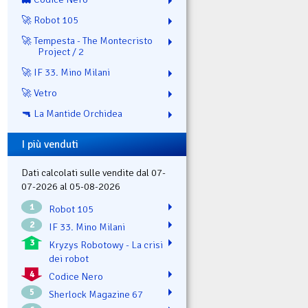
🚀 Robot 105
🚀 Tempesta - The Montecristo
Project / 2
🚀 IF 33. Mino Milani
🚀 Vetro
🔫 La Mantide Orchidea
I più venduti
Dati calcolati sulle vendite dal 07-
07-2026 al 05-08-2026
1
Robot 105
2
IF 33. Mino Milani
3
Kryzys Robotowy - La crisi
dei robot
4
Codice Nero
5
Sherlock Magazine 67