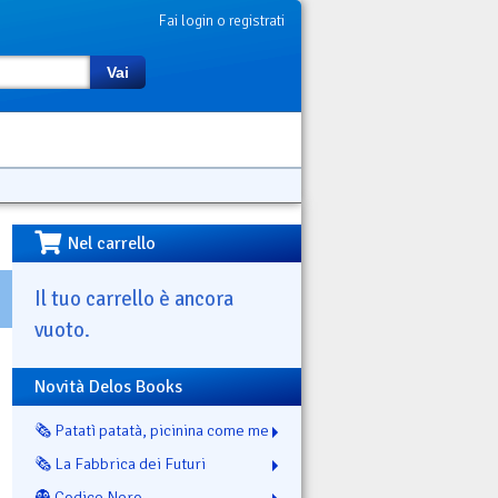
Fai login o registrati
Vai
Nel carrello
Il tuo carrello è ancora
vuoto.
Novità Delos Books
🗞️ Patatì patatà, picinina come me
🗞️ La Fabbrica dei Futuri
👻 Codice Nero