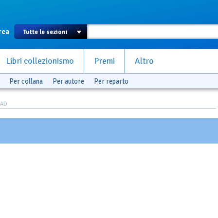
rca
Libri collezionismo
Premi
Altro
Per collana
Per autore
Per reparto
RAD