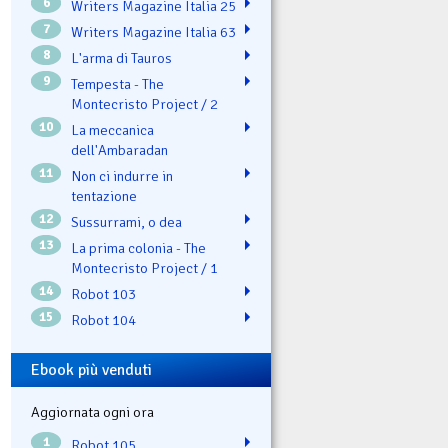
6
Writers Magazine Italia 25
7
Writers Magazine Italia 63
8
L'arma di Tauros
9
Tempesta - The
Montecristo Project / 2
10
La meccanica
dell'Ambaradan
11
Non ci indurre in
tentazione
12
Sussurrami, o dea
13
La prima colonia - The
Montecristo Project / 1
14
Robot 103
15
Robot 104
Ebook più venduti
Aggiornata ogni ora
1
Robot 105