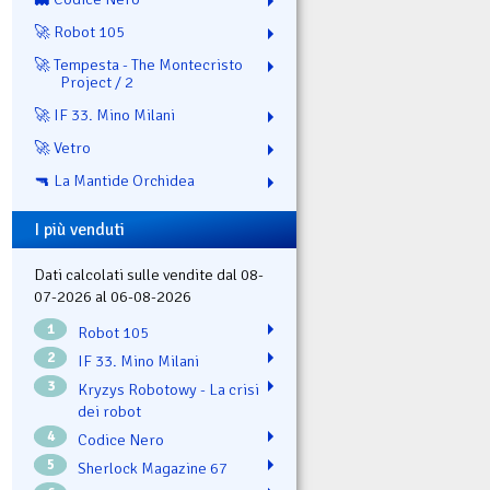
🚀 Robot 105
🚀 Tempesta - The Montecristo
Project / 2
🚀 IF 33. Mino Milani
🚀 Vetro
🔫 La Mantide Orchidea
I più venduti
Dati calcolati sulle vendite dal 08-
07-2026 al 06-08-2026
1
Robot 105
2
IF 33. Mino Milani
3
Kryzys Robotowy - La crisi
dei robot
4
Codice Nero
5
Sherlock Magazine 67