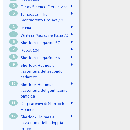
2
Delos Science Fiction 278
3
Tempesta - The
Montecristo Project / 2
4
ənima
5
Writers Magazine Italia 73
6
Sherlock magazine 67
7
Robot 104
8
Sherlock magazine 66
9
Sherlock Holmes e
l'avventura del secondo
cadavere
10
Sherlock Holmes e
l’avventura del gentiluomo
omicida
11
Dagli archivi di Sherlock
Holmes
12
Sherlock Holmes e
l’avventura della doppia
croce