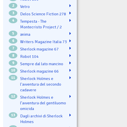
2
Vetro
3
Delos Science Fiction 278
4
Tempesta - The
Montecristo Project / 2
5
ənima
6
Writers Magazine Italia 73
7
Sherlock magazine 67
8
Robot 104
9
Sempre dal lato mancino
10
Sherlock magazine 66
11
Sherlock Holmes e
l'avventura del secondo
cadavere
12
Sherlock Holmes e
l’avventura del gentiluomo
omicida
13
Dagli archivi di Sherlock
Holmes