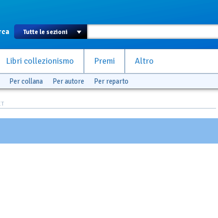
rca
Libri collezionismo
Premi
Altro
Per collana
Per autore
Per reparto
ET