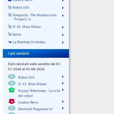
🚀 Robot 105
🚀 Tempesta - The Montecristo
Project / 2
🚀 IF 33. Mino Milani
🚀 Vetro
🔫 La Mantide Orchidea
I più venduti
Dati calcolati sulle vendite dal 07-
07-2026 al 05-08-2026
1
Robot 105
2
IF 33. Mino Milani
3
Kryzys Robotowy - La crisi
dei robot
4
Codice Nero
5
Sherlock Magazine 67