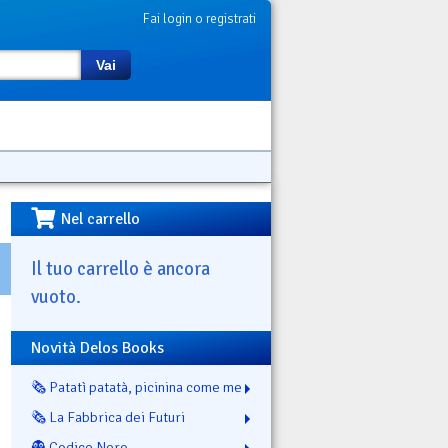
Fai login o registrati
Vai
Nel carrello
Il tuo carrello è ancora
vuoto.
Novità Delos Books
🗞️ Patatì patatà, picinina come me
🗞️ La Fabbrica dei Futuri
👻 Codice Nero