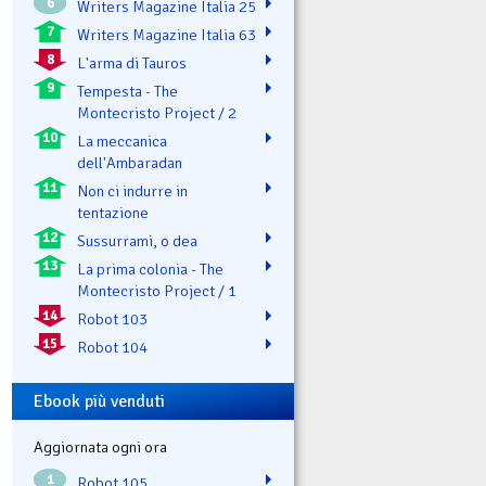
6
Writers Magazine Italia 25
7
Writers Magazine Italia 63
8
L'arma di Tauros
9
Tempesta - The
Montecristo Project / 2
10
La meccanica
dell'Ambaradan
11
Non ci indurre in
tentazione
12
Sussurrami, o dea
13
La prima colonia - The
Montecristo Project / 1
14
Robot 103
15
Robot 104
Ebook più venduti
Aggiornata ogni ora
1
Robot 105