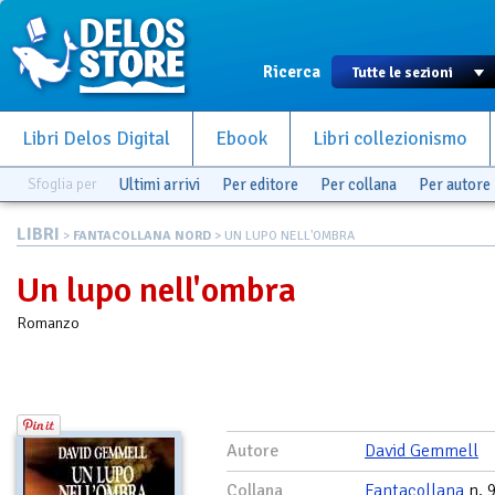
Ricerca
Libri Delos Digital
Ebook
Libri collezionismo
Sfoglia per
Ultimi arrivi
Per editore
Per collana
Per autore
LIBRI
>
FANTACOLLANA NORD
> UN LUPO NELL'OMBRA
Un lupo nell'ombra
Romanzo
Autore
David Gemmell
Collana
Fantacollana
n. 