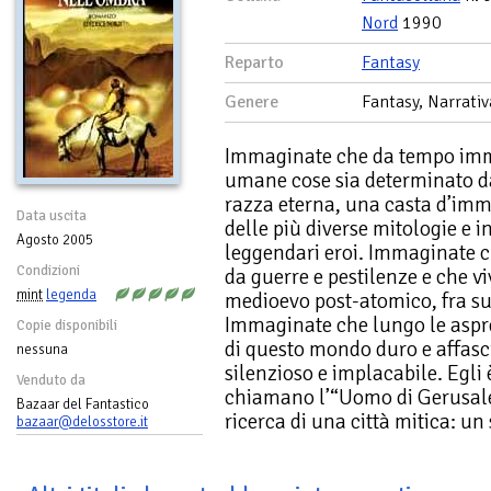
Nord
1990
Reparto
Fantasy
Genere
Fantasy, Narrativ
Immaginate che da tempo imme
umane cose sia determinato da
razza eterna, una casta d’immo
Data uscita
delle più diverse mitologie e i
Agosto 2005
leggendari eroi. Immaginate c
Condizioni
da guerre e pestilenze e che vi
mint
legenda
medioevo post-atomico, fra su
Immaginate che lungo le aspr
Copie disponibili
di questo mondo duro e affasc
nessuna
silenzioso e implacabile. Egli
Venduto da
chiamano l’“Uomo di Gerusal
Bazaar del Fantastico
ricerca di una città mitica: u
bazaar@delosstore.it