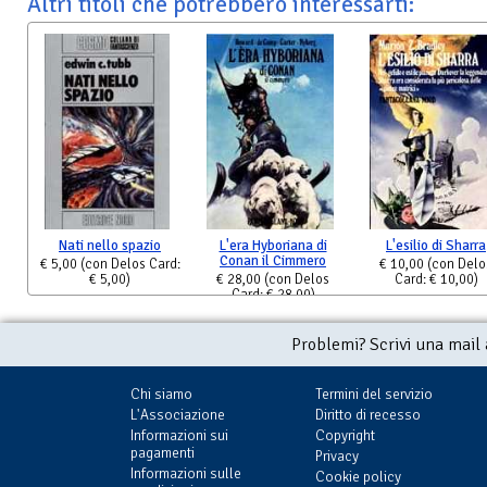
Altri titoli che potrebbero interessarti:
Nati nello spazio
L'era Hyboriana di
L'esilio di Sharra
Conan il Cimmero
€ 5,00
(con Delos Card:
€ 10,00
(con Delo
€ 5,00)
€ 28,00
(con Delos
Card: € 10,00)
Card: € 28,00)
Problemi? Scrivi una mail
Chi siamo
Termini del servizio
L'Associazione
Diritto di recesso
Informazioni sui
Copyright
pagamenti
Privacy
Informazioni sulle
Cookie policy