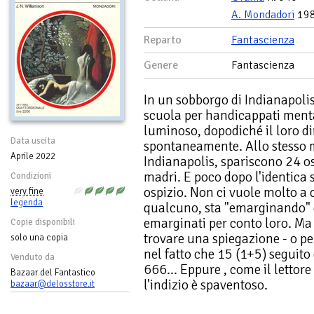
A. Mondadori
19
Reparto
Fantascienza
Genere
Fantascienza
In un sobborgo di Indianapoli
scuola per handicappati menta
luminoso, dopodiché il loro di
Data uscita
spontaneamente. Allo stesso m
Aprile 2022
Indianapolis, spariscono 24 os
madri. E poco dopo l'identica 
Condizioni
ospizio. Non ci vuole molto a 
very fine
legenda
qualcuno, sta "emarginando" d
emarginati per conto loro. Ma 
Copie disponibili
trovare una spiegazione - o pe
solo una copia
nel fatto che 15 (1+5) seguito
Venduto da
666... Eppure , come il lettore
Bazaar del Fantastico
l'indizio è spaventoso.
bazaar@delosstore.it