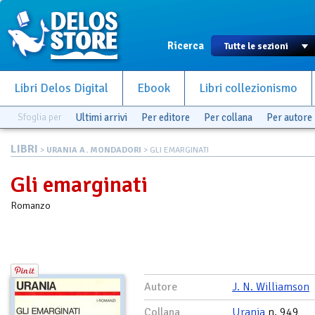
Ricerca
Libri Delos Digital
Ebook
Libri collezionismo
Sfoglia per
Ultimi arrivi
Per editore
Per collana
Per autore
LIBRI
>
URANIA A. MONDADORI
> GLI EMARGINATI
Gli emarginati
Romanzo
Autore
J. N. Williamson
Collana
Urania
n. 949