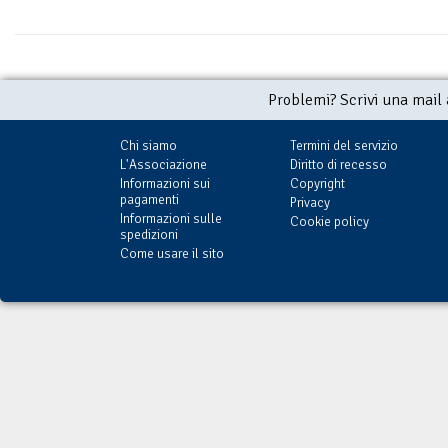
Problemi? Scrivi una mail
Chi siamo
Termini del servizio
L'Associazione
Diritto di recesso
Informazioni sui
Copyright
pagamenti
Privacy
Informazioni sulle
Cookie policy
spedizioni
Come usare il sito