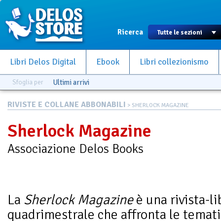
Ricerca
Libri Delos Digital
Ebook
Libri collezionismo
Sfoglia per
Ultimi arrivi
RIVISTE E COLLANE ABBONABILI
> SHERLOCK MAGAZINE
Sherlock Magazine
Associazione Delos Books
La
Sherlock Magazine
è una rivista-li
quadrimestrale che affronta le temati