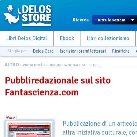
Ricerca
Libri Delos Digital
Ebook
Libri collezionismo
Sfoglia per
Delos Card
Iscrizioni premi letterari
Ricariche
ALTRO
>
PUBBLICITÀ
> PUBBLIREDAZIONALE SUL SITO F...
Pubbliredazionale sul sito
Fantascienza.com
Pubblicazione di un articol
altra iniziativa culturale, co