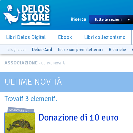
Ricerca
Libri Delos Digital
Ebook
Libri collezionismo
Sfoglia per
Delos Card
Iscrizioni premi letterari
Ricariche
ASSOCIAZIONE
> ULTIME NOVITÀ
ULTIME NOVITÀ
Trovati 3 elementi.
ASSOCIAZIONE
Donazione di 10 euro