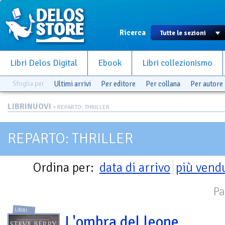
Ricerca
Libri Delos Digital
Ebook
Libri collezionismo
Sfoglia per
Ultimi arrivi
Per editore
Per collana
Per autore
LIBRINUOVI
> REPARTO: THRILLER
REPARTO: THRILLER
Ordina per:
data di arrivo
più vend
Pa
LIBRI
L'ombra del leone