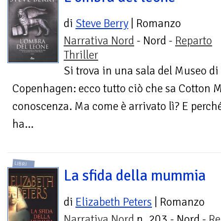
di
Steve Berry
| Romanzo
Narrativa Nord
- Nord -
Reparto
Thriller
Si trova in una sala del Museo d
Copenhagen: ecco tutto ciò che sa Cotton 
conoscenza. Ma come è arrivato lì? E perch
ha...
LIBRI
La sfida della mummia
di
Elizabeth Peters
| Romanzo
Narrativa Nord
n. 203 - Nord -
Re