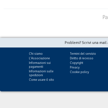
Pa
Problemi? Scrivi una mail
Chi siamo
Termini del servizio
L'Associazione
Diritto di recesso
Informazioni sui
Copyright
pagamenti
Privacy
Informazioni sulle
Cookie policy
spedizioni
Come usare il sito