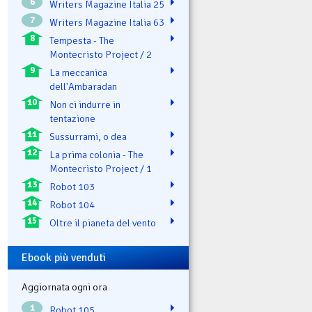
6
Writers Magazine Italia 25
7
Writers Magazine Italia 63
8
Tempesta - The
Montecristo Project / 2
9
La meccanica
dell'Ambaradan
10
Non ci indurre in
tentazione
11
Sussurrami, o dea
12
La prima colonia - The
Montecristo Project / 1
13
Robot 103
14
Robot 104
15
Oltre il pianeta del vento
Ebook più venduti
Aggiornata ogni ora
1
Robot 105