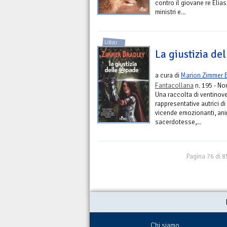
contro il giovane re Elia
ministri e...
LIBRI
La giustizia de
a cura di
Marion Zimmer 
Fantacollana
n. 195 - No
Una raccolta di ventinove
rappresentative autrici d
vicende emozionanti, anim
sacerdotesse,...
Pagina 76 di 8
Chi siamo