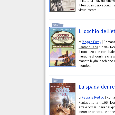
limitato di individui che
il tempo in ozio accuditi
virtualmente...
LIBRI
L' occhio dell'e
di
Maggie Furey
| Roman
Fantacollana
n. 194 - No
Il romanzo che conclude l
muraglie di confine che s
pianeta Myrial rischiano d
mondo...
LIBRI
La spada dei re
di
Fabiana Redivo
| Roma
Fantacollana
n. 196 - No
Afra è ormai libera dal g
incombe ancora. Le sacer