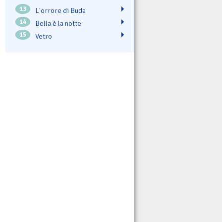
13
L'orrore di Buda
14
Bella è la notte
15
Vetro