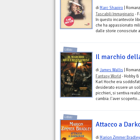
di
Marc Shapiro
| Roman
Tascabili Immaginario
- F
In questo incantevole lib
che ha appassionato milio
dalle storie conosciute a.
LIBRI
Il marchio del
di
James Wallis
| Roman
Fantasy World
- Hobby &
Karl Hoche era soddisfat
desiderato essere un sol
picchieri, si sentiva rea
cambia: l'aver scoperto...
LIBRI
Attacco a Dark
di
Marion Zimmer Bradley