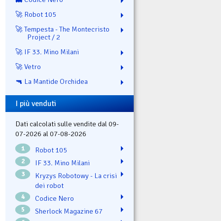
🚀 Robot 105
🚀 Tempesta - The Montecristo
Project / 2
🚀 IF 33. Mino Milani
🚀 Vetro
🔫 La Mantide Orchidea
I più venduti
Dati calcolati sulle vendite dal 09-
07-2026 al 07-08-2026
1
Robot 105
2
IF 33. Mino Milani
3
Kryzys Robotowy - La crisi
dei robot
4
Codice Nero
5
Sherlock Magazine 67