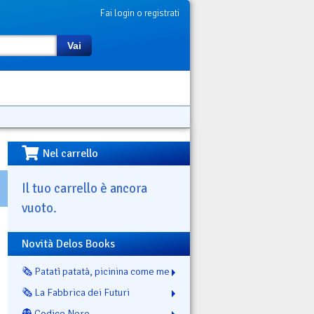
Fai login o registrati
Vai
Nel carrello
Il tuo carrello è ancora
vuoto.
Novità Delos Books
🗞️ Patatì patatà, picinina come me
🗞️ La Fabbrica dei Futuri
👻 Codice Nero