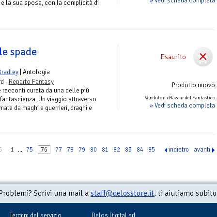
» Vedi scheda completa
s e la sua sposa, con la complicità di
lle spade
Esaurito
Bradley
| Antologia
rd -
Reparto Fantasy
Prodotto nuovo
 racconti curata da una delle più
Venduto da Bazaar del Fantastico
i fantascienza. Un viaggio attraverso
» Vedi scheda completa
ate da maghi e guerrieri, draghi e
5
1
...
75
76
77
78
79
80
81
82
83
84
85
indietro
avanti
Problemi? Scrivi una mail a
staff@delosstore.it
, ti aiutiamo subito
Termini del servizio
Delos Digital srl