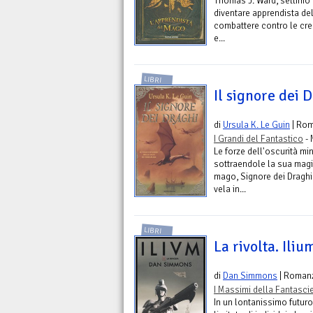
Thomas J. Ward, settimo fi
diventare apprendista de
combattere contro le cre
e...
LIBRI
Il signore dei 
di
Ursula K. Le Guin
| Ro
I Grandi del Fantastico
- 
Le forze dell'oscurità mi
sottraendole la sua magi
mago, Signore dei Draghi,
vela in...
LIBRI
La rivolta. Ilium
di
Dan Simmons
| Roman
I Massimi della Fantasci
In un lontanissimo futur