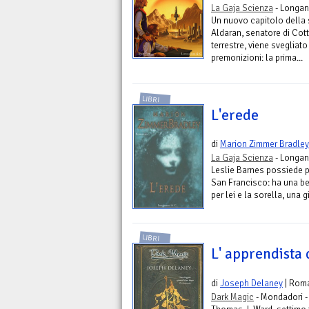
La Gaja Scienza
- Longan
Un nuovo capitolo della 
Aldaran, senatore di Cot
terrestre, viene svegliat
premonizioni: la prima...
LIBRI
L'erede
di
Marion Zimmer Bradley
La Gaja Scienza
- Longan
Leslie Barnes possiede pe
San Francisco: ha una be
per lei e la sorella, una 
LIBRI
L' apprendista
di
Joseph Delaney
| Rom
Dark Magic
- Mondadori 