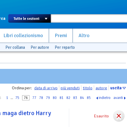
rca
Libri collezionismo
Premi
Altro
Per collana
Per autore
Per reparto
Ordina per:
data di arrivo
più venduti
titolo
autore
uscita
5
1
...
75
76
77
78
79
80
81
82
83
84
85
indietro
avanti
La maga dietro Harry
Esaurito