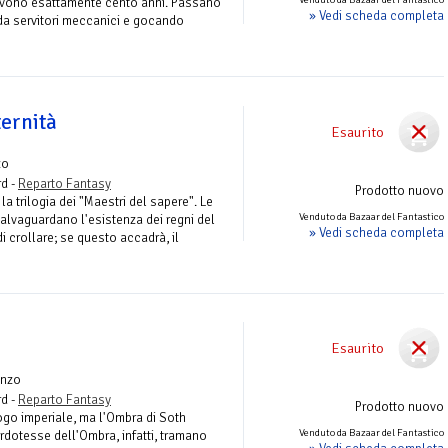
 vivono esattamente cento anni. Passano
» Vedi scheda completa
 da servitori meccanici e gocando
ternità
Esaurito
zo
rd -
Reparto Fantasy
Prodotto nuovo
a trilogia dei "Maestri del sapere". Le
Venduto da Bazaar del Fantastico
alvaguardano l'esistenza dei regni del
» Vedi scheda completa
i crollare; se questo accadrà, il
Esaurito
nzo
rd -
Reparto Fantasy
Prodotto nuovo
iogo imperiale, ma l'Ombra di Soth
Venduto da Bazaar del Fantastico
dotesse dell'Ombra, infatti, tramano