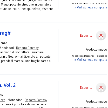
glio di un settimo figlio, è destinato a
Venduto da Bazaar del Fantastico
l Mago, potente stregone impegnato a
» Vedi scheda completa
ature del male. Incappucciato, distante
Draghi
Esaurito
manzo
Mondadori -
Reparto Fantasy
Prodotto nuovo
nacciano di sopraffare Terramare,
Venduto da Bazaar del Fantastico
a, ma Ged, ormai divenuto un potente
» Vedi scheda completa
 prende il mare su una fragile barca a
. Vol. 2
Esaurito
zo
enza
- Mondadori -
Reparto Fantasy
Prodotto nuovo
o la Terra è popolata da un numero
Venduto da Bazaar del Fantastico