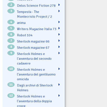
2
Delos Science Fiction 278
3
Tempesta - The
Montecristo Project / 2
4
ənima
5
Writers Magazine Italia 73
6
Robot 104
7
Sherlock magazine 66
8
Sherlock magazine 67
9
Sherlock Holmes e
l'avventura del secondo
cadavere
10
Sherlock Holmes e
l’avventura del gentiluomo
omicida
11
Dagli archivi di Sherlock
Holmes
12
Sherlock Holmes e
l’avventura della doppia
croce