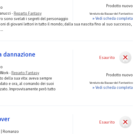
Prodotto nuovo
zo
anucci -
Reparto Fantasy
Venduto da Bazaar del Fantastico
» Vedi scheda completa
ro sono svelati i segreti del personaggio
ni di giovani lettori in tutto il mondo; dalla sua nascita fino al suo successo,
..
la dannazione
Esaurito
zo
 Work -
Reparto Fantasy
Prodotto nuovo
to della sua vita: aveva sempre
Venduto da Bazaar del Fantastico
dato e ora, al comando dei suoi
» Vedi scheda completa
lizzato. Improvvisamente però tutto
over
Esaurito
| Romanzo