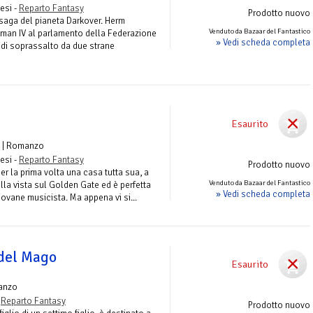
esi -
Reparto Fantasy
Prodotto nuovo
saga del pianeta Darkover. Herm
Venduto da Bazaar del Fantastico
tman IV al parlamento della Federazione
» Vedi scheda completa
o di soprassalto da due strane
Esaurito
| Romanzo
esi -
Reparto Fantasy
Prodotto nuovo
r la prima volta una casa tutta sua, a
Venduto da Bazaar del Fantastico
lla vista sul Golden Gate ed è perfetta
» Vedi scheda completa
giovane musicista. Ma appena vi si...
 del Mago
Esaurito
anzo
-
Reparto Fantasy
Prodotto nuovo