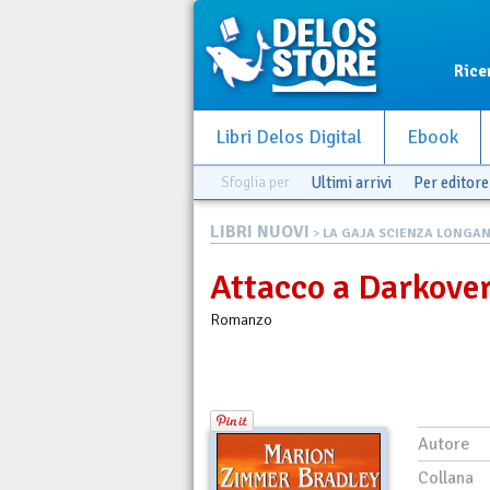
Rice
Libri Delos Digital
Ebook
Sfoglia per
Ultimi arrivi
Per editore
LIBRI NUOVI
>
LA GAJA SCIENZA LONGAN
Attacco a Darkove
Romanzo
Autore
Collana