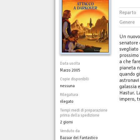
Reparto
Genere
Un nuovo 
senatore 
svegliato
prossimo 
a che far
Data uscita
pianeta n
Marzo 2005
quando gi
Copie disponibili
astronavi 
galassia 
nessuna
Hastur. L
Rilegatura
impero, t
rilegato
Tempi medi di preparazione
prima della spedizione
2 giorni
Venduto da
Bazaar del Fantastico