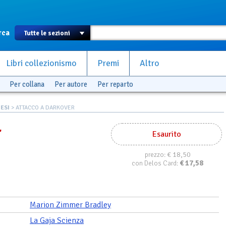
rca
Libri collezionismo
Premi
Altro
Per collana
Per autore
Per reparto
ESI
> ATTACCO A DARKOVER
r
Esaurito
€ 18,50
prezzo:
€
17,58
con Delos Card:
Marion Zimmer Bradley
La Gaja Scienza