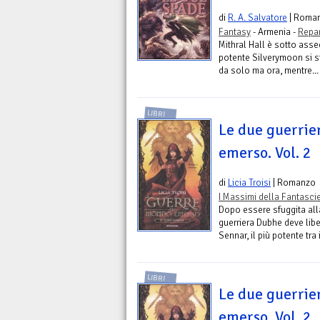
di
R. A. Salvatore
| Roma
Fantasy
- Armenia -
Repar
Mithral Hall è sotto asse
potente Silverymoon si st
da solo ma ora, mentre...
LIBRI
Le due guerrie
emerso. Vol. 2
di
Licia Troisi
| Romanzo
I Massimi della Fantasci
Dopo essere sfuggita alla
guerriera Dubhe deve liber
Sennar, il più potente tra i
LIBRI
Le due guerrie
emerso. Vol. 2