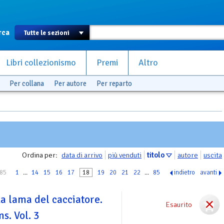
rca
Libri collezionismo
Premi
Altro
Per collana
Per autore
Per reparto
Ordina per:
data di arrivo
più venduti
titolo
autore
uscita
 85
1
...
14
15
16
17
18
19
20
21
22
...
85
indietro
avanti
a lama del cacciatore.
Esaurito
s. Vol. 3