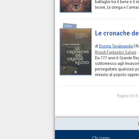
battaglie tra il bene e il 
leone, la strega e l'armad
LIBRI
Le cronache d
di
Dorota Terakowska
| 
Mondi Fantastici Salani
-
Da 777 anni il Grande Regn
sottomesso agli Invasor
perseguitato qualsiasi p
rimasto al popolo oppres
Pagina 18 di
Chi siamo