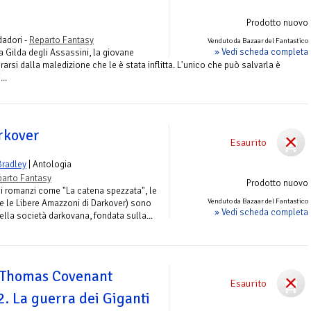
Prodotto nuovo
adori -
Reparto Fantasy
Venduto da Bazaar del Fantastico
» Vedi scheda completa
 Gilda degli Assassini, la giovane
arsi dalla maledizione che le è stata inflitta. L'unico che può salvarla è
...
rkover
Esaurito
Bradley
| Antologia
arto Fantasy
Prodotto nuovo
ni romanzi come "La catena spezzata", le
Venduto da Bazaar del Fantastico
he le Libere Amazzoni di Darkover) sono
» Vedi scheda completa
lla società darkovana, fondata sulla...
 Thomas Covenant
Esaurito
.2. La guerra dei Giganti