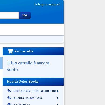
Fai login o registrati
Vai
Nel carrello
Il tuo carrello è ancora
vuoto.
Novità Delos Books
🗞️ Patatì patatà, picinina come me
🗞️ La Fabbrica dei Futuri
👻 Codice Nero