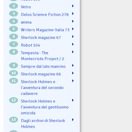
2
Vetro
3
Delos Science Fiction 278
4
ənima
5
Writers Magazine Italia 73
6
Sherlock magazine 67
7
Robot 104
8
Tempesta - The
Montecristo Project / 2
9
Sempre dal lato mancino
10
Sherlock magazine 66
11
Sherlock Holmes e
l'avventura del secondo
cadavere
12
Sherlock Holmes e
l’avventura del gentiluomo
omicida
13
Dagli archivi di Sherlock
Holmes