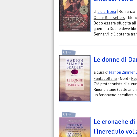
di
Licia Troisi
| Romanzo
Oscar Bestsellers
- Mond
Dopo essere sfuggita alla
guerriera Dubhe deve liber
Sennar, il più potente tra i
LIBRI
Le donne di Da
a cura di
Marion Zimmer 
Fantacollana
- Nord -
Rep
Già protagoniste di alcu
Rinunciatarie (dette anc
un fenomeno peculiare ne
LIBRI
Le cronache di
l'Incredulo vol