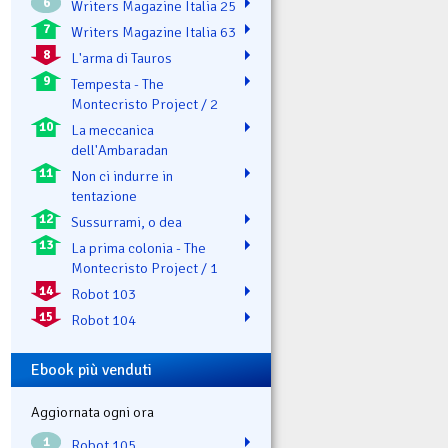
6
Writers Magazine Italia 25
7
Writers Magazine Italia 63
8
L'arma di Tauros
9
Tempesta - The
Montecristo Project / 2
10
La meccanica
dell'Ambaradan
11
Non ci indurre in
tentazione
12
Sussurrami, o dea
13
La prima colonia - The
Montecristo Project / 1
14
Robot 103
15
Robot 104
Ebook più venduti
Aggiornata ogni ora
1
Robot 105