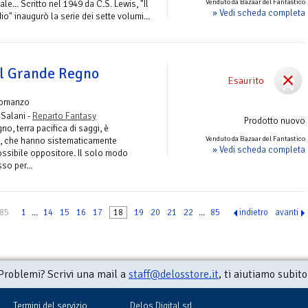
Venduto da Bazaar del Fantastico
male... Scritto nel 1949 da C.S. Lewis, "Il
» Vedi scheda completa
io" inaugurò la serie dei sette volumi...
el Grande Regno
Esaurito
Romanzo
 Salani -
Reparto Fantasy
Prodotto nuovo
o, terra pacifica di saggi, è
Venduto da Bazaar del Fantastico
i, che hanno sistematicamente
» Vedi scheda completa
ossibile oppositore. Il solo modo
so per...
 85
1
...
14
15
16
17
18
19
20
21
22
...
85
indietro
avanti
Problemi? Scrivi una mail a
staff@delosstore.it
, ti aiutiamo subito
Termini del servizio
Delos Digital srl