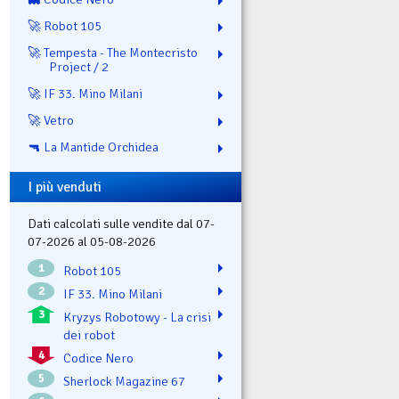
🚀 Robot 105
🚀 Tempesta - The Montecristo
Project / 2
🚀 IF 33. Mino Milani
🚀 Vetro
🔫 La Mantide Orchidea
I più venduti
Dati calcolati sulle vendite dal 07-
07-2026 al 05-08-2026
1
Robot 105
2
IF 33. Mino Milani
3
Kryzys Robotowy - La crisi
dei robot
4
Codice Nero
5
Sherlock Magazine 67