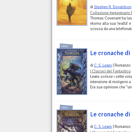
di
Stephen R. Donaldson
Collezione Immaginario 
Thomas Covenant ha lasc
ritorno alla sua ‘realtà’
scossa da una telefonata 
LIBRI
Le cronache di 
di
C. S. Lewis
| Romanzo
I Classici del Fantastico
Lewis scrisse i sette vol
intenzione di rivolgersi a
Era sua opinione che "un l
LIBRI
Le cronache di 
di
C. S. Lewis
| Romanzo