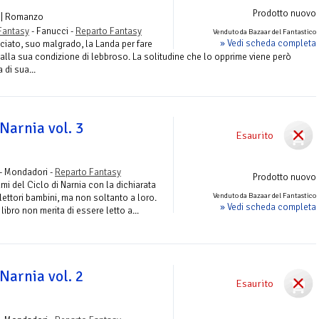
Prodotto nuovo
| Romanzo
Fantasy
- Fanucci -
Reparto Fantasy
Venduto da Bazaar del Fantastico
» Vedi scheda completa
iato, suo malgrado, la Landa per fare
 e alla sua condizione di lebbroso. La solitudine che lo opprime viene però
di sua...
Narnia vol. 3
Esaurito
- Mondadori -
Reparto Fantasy
Prodotto nuovo
umi del Ciclo di Narnia con la dichiarata
Venduto da Bazaar del Fantastico
 lettori bambini, ma non soltanto a loro.
» Vedi scheda completa
ibro non merita di essere letto a...
Narnia vol. 2
Esaurito