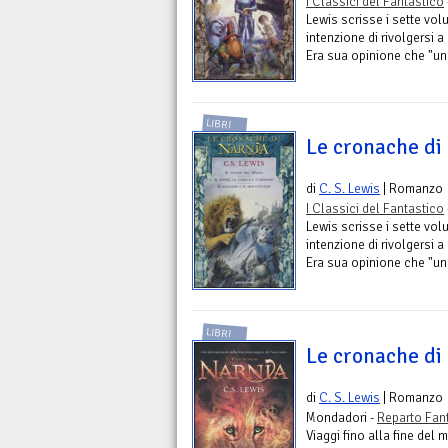
I Classici del Fantastico
Lewis scrisse i sette vol
intenzione di rivolgersi a
Era sua opinione che "un l
LIBRI
Le cronache di 
di
C. S. Lewis
| Romanzo
I Classici del Fantastico
Lewis scrisse i sette vol
intenzione di rivolgersi a
Era sua opinione che "un l
LIBRI
Le cronache di
di
C. S. Lewis
| Romanzo
Mondadori -
Reparto Fan
Viaggi fino alla fine del