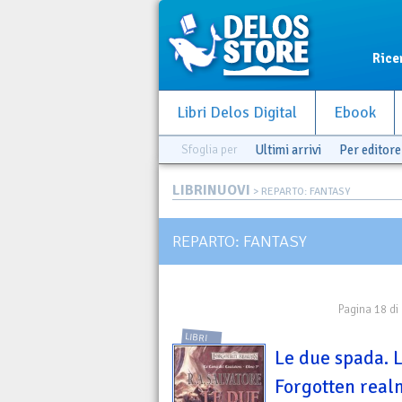
Rice
Libri Delos Digital
Ebook
Sfoglia per
Ultimi arrivi
Per editore
LIBRINUOVI
> REPARTO: FANTASY
REPARTO: FANTASY
Pagina 18 di
LIBRI
Le due spada. L
Forgotten realm