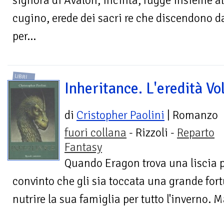
signora di Avalon, incinta, fugge insieme al
cugino, erede dei sacri re che discendono d
per...
LIBRI
Inheritance. L'eredità Vol
di
Cristopher Paolini
| Romanzo
fuori collana
- Rizzoli -
Reparto
Fantasy
Quando Eragon trova una liscia pi
convinto che gli sia toccata una grande fort
nutrire la sua famiglia per tutto l'inverno. Ma