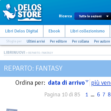
Ricerca
Libri Delos Digital
Ebook
Libri collezionismo
Sfoglia per
Ultimi arrivi
Per editore
Per collana
Per autore
LIBRINUOVI
> REPARTO: FANTASY
REPARTO: FANTASY
Ordina per:
data di arrivo
più ven
Pagina 10 di 85
1
...
6
7
8