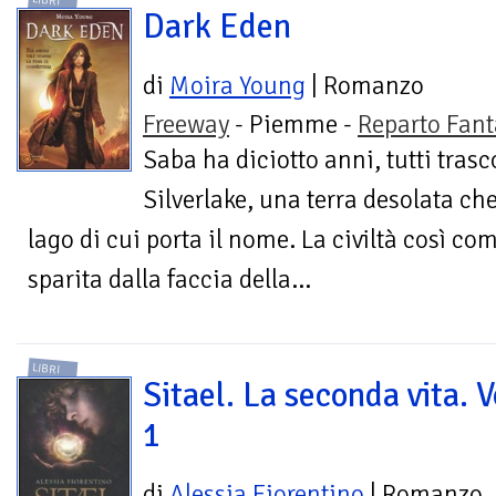
LIBRI
Dark Eden
di
Moira Young
| Romanzo
Freeway
- Piemme -
Reparto Fant
Saba ha diciotto anni, tutti trasc
Silverlake, una terra desolata che
lago di cui porta il nome. La civiltà così c
sparita dalla faccia della...
LIBRI
Sitael. La seconda vita. V
1
di
Alessia Fiorentino
| Romanzo