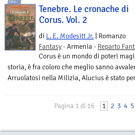
LIBRI
Tenebre. Le cronache di
Corus. Vol. 2
di
L. E. Modesitt Jr.
| Romanzo
Fantasy
- Armenia -
Reparto Fant
Corus è un mondo di poteri magici
storia, è fra coloro che meglio sanno avvaler
Arruolatosi nella Milizia, Alucius è stato per
Pagina 1 di 16
1
2
3
4
5