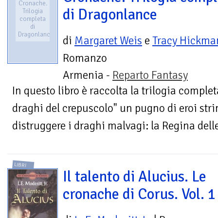
Cronache.
di Dragonlance
Trilogia
completa
di
Dragonlance
di
Margaret Weis
e
Tracy Hickma
Romanzo
Armenia -
Reparto Fantasy
In questo libro è raccolta la trilogia comple
draghi del crepuscolo" un pugno di eroi str
distruggere i draghi malvagi: la Regina delle
LIBRI
Il talento di Alucius. Le
cronache di Corus. Vol. 1