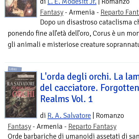
di
L. E. Modesitt Jr.
| Romanzo
Fantasy
- Armenia -
Reparto Fant
Dopo un disastroso cataclisma che
ponendo fine all'età dell'oro, Corus è un mo
gli animali e misteriose creature soprannat
LIBRI
L'orda degli orchi. La la
del cacciatore. Forgotte
Realms Vol. 1
di
R. A. Salvatore
| Romanzo
Fantasy
- Armenia -
Reparto Fantasy
Orde barbariche di umanoidi assetati di sa