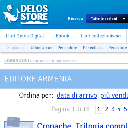
Ricerca
Libri Delos Digital
Ebook
Libri collezionismo
Sfoglia per
Ultimi arrivi
Per editore
Per collana
Per autore
LIBRINUOVI
>
EDITORI
> EDITORE ARMENIA
EDITORE ARMENIA
Ordina per:
data di arrivo
più vend
Pagina 1 di 16
1
2
3
4
5
LIBRI
Cronache. Trilogia comp