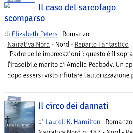
LIBRI
Il caso del sarcofago
scomparso
di
Elizabeth Peters
| Romanzo
Narrativa Nord
- Nord -
Reparto Fantastico
"Padre delle imprecazioni": questo è il so
l'irascibile marito di Amelia Peabody. Un a
dopo essersi visto rifiutare l'autorizzazione 
LIBRI
Il circo dei dannati
di
Laurell K. Hamilton
| Romanzo
Narrativa Nord
n. 187 - Nord -
Re