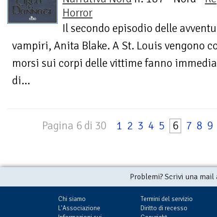
Horror
Il secondo episodio delle avventu
vampiri, Anita Blake. A St. Louis vengono 
morsi sui corpi delle vittime fanno immedi
di...
Pagina 6 di 30
1
2
3
4
5
6
7
8
9
Problemi? Scrivi una mail
Chi siamo
Termini del servizio
L'Associazione
Diritto di recesso