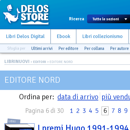
Ricerca
Libri Delos Digital
Ebook
Libri collezionismo
Sfoglia per
Ultimi arrivi
Per editore
Per collana
Per autore
LIBRINUOVI
>
EDITORI
> EDITORE NORD
EDITORE NORD
Ordina per:
data di arrivo
più vend
Pagina 6 di 30
1
2
3
4
5
6
7
8
9
LIBRI
I premi Hugo 1991-1994