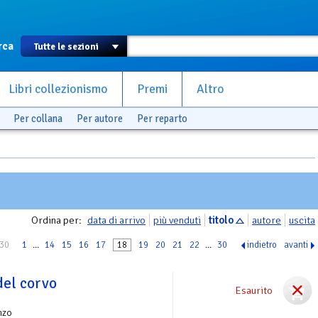
rca
Libri collezionismo
Premi
Altro
Per collana
Per autore
Per reparto
Ordina per:
data di arrivo
più venduti
titolo
autore
uscita
 30
1
...
14
15
16
17
18
19
20
21
22
...
30
indietro
avanti
el corvo
Esaurito
nzo