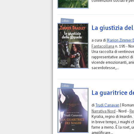
convenzioni sociali e peric
LIBRI
La giustizia de
a cura di
Marion Zimmer 
Fantacollana
n. 195 - No
Una raccolta di ventinove
rappresentative autrici d
vicende emozionanti, anim
sacerdotesse,...
LIBRI
La guaritrice 
di
Trudi Canavan
| Roman
Narrativa Nord
- Nord -
Re
Kyralia, regno di Imardin
in breve tempo, i maghi 
farne a meno. È la roet,
amplificare...