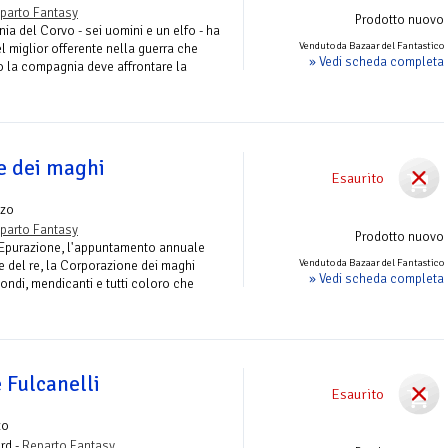
parto Fantasy
Prodotto nuovo
nia del Corvo - sei uomini e un elfo - ha
Venduto da Bazaar del Fantastico
l miglior offerente nella guerra che
» Vedi scheda completa
o la compagnia deve affrontare la
e dei maghi
Esaurito
zo
parto Fantasy
Prodotto nuovo
ll'Epurazione, l'appuntamento annuale
Venduto da Bazaar del Fantastico
ne del re, la Corporazione dei maghi
» Vedi scheda completa
ondi, mendicanti e tutti coloro che
 Fulcanelli
Esaurito
zo
rd -
Reparto Fantasy