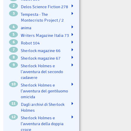
2
Delos Science Fiction 278
3
Tempesta - The
Montecristo Project / 2
4
ənima
5
Writers Magazine Italia 73
6
Robot 104
7
Sherlock magazine 66
8
Sherlock magazine 67
9
Sherlock Holmes e
l'avventura del secondo
cadavere
10
Sherlock Holmes e
l’avventura del gentiluomo
omicida
11
Dagli archivi di Sherlock
Holmes
12
Sherlock Holmes e
l’avventura della doppia
croce