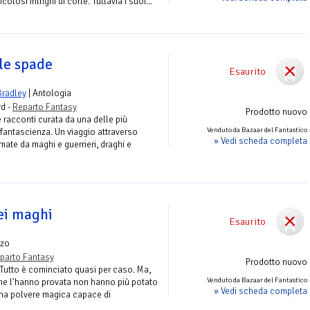
olosi intrighi di corte. Tuttavia i suoi...
lle spade
Esaurito
Bradley
| Antologia
rd -
Reparto Fantasy
Prodotto nuovo
 racconti curata da una delle più
Venduto da Bazaar del Fantastico
i fantascienza. Un viaggio attraverso
» Vedi scheda completa
ate da maghi e guerrieri, draghi e
dei maghi
Esaurito
zo
parto Fantasy
Prodotto nuovo
. Tutto è cominciato quasi per caso. Ma,
Venduto da Bazaar del Fantastico
che l'hanno provata non hanno più potato
» Vedi scheda completa
 una polvere magica capace di