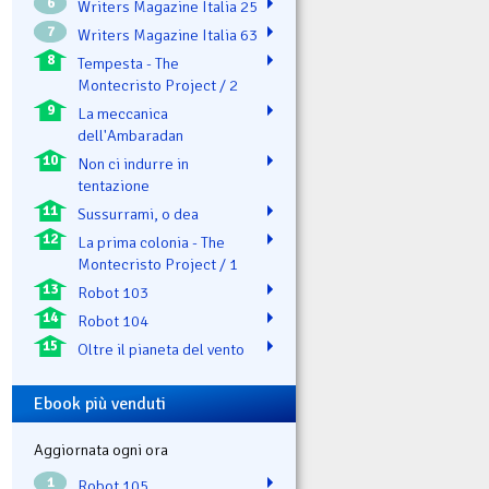
6
Writers Magazine Italia 25
7
Writers Magazine Italia 63
8
Tempesta - The
Montecristo Project / 2
9
La meccanica
dell'Ambaradan
10
Non ci indurre in
tentazione
11
Sussurrami, o dea
12
La prima colonia - The
Montecristo Project / 1
13
Robot 103
14
Robot 104
15
Oltre il pianeta del vento
Ebook più venduti
Aggiornata ogni ora
1
Robot 105