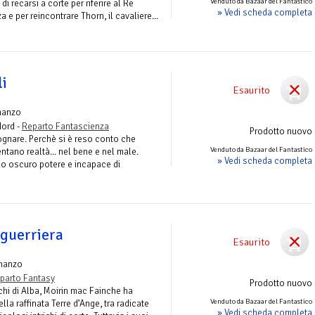
Venduto da Bazaar del Fantastico
di recarsi a corte per riferire al Re
» Vedi scheda completa
a e per reincontrare Thorn, il cavaliere...
li
Esaurito
manzo
Nord -
Reparto Fantascienza
Prodotto nuovo
ognare. Perchè si è reso conto che
Venduto da Bazaar del Fantastico
entano realtà... nel bene e nel male.
» Vedi scheda completa
o oscuro potere e incapace di
 guerriera
Esaurito
manzo
parto Fantasy
Prodotto nuovo
chi di Alba, Moirin mac Fainche ha
Venduto da Bazaar del Fantastico
lla raffinata Terre d’Ange, tra radicate
» Vedi scheda completa