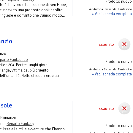
Prodotto nuovo
lo è il lavoro e la missione di Ben Hope,
Venduto da Bazaar del Fantastico
ai ricevuto una proposta così insolita:
» Vedi scheda completa
 inglese è convinto che l'unico modo...
anzio
Esaurito
nzo
parto Fantastico
Prodotto nuovo
le 1204. Per tre lunghi giorni,
Venduto da Bazaar del Fantastico
iange, vittima del più cruento
» Vedi scheda completa
ell'umanità. Nelle chiese, i crociati
isole
Esaurito
 Romanzo
rd -
Reparto Fantasy
Prodotto nuovo
di Isse e le mille avventure che l’hanno