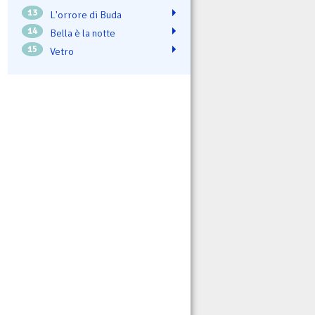
13
L'orrore di Buda
14
Bella è la notte
15
Vetro