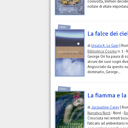
coinvolta, Imrhien decide 
notizie di vitale importanz
LIBRI
La falce dei cie
di
Ursula K. Le Guin
| Ro
Biblioteca Cosmo
n. 1 - 
George Orr ha paura di s
alcuni dei suoi sogni div
Angosciato da questo su
dominarlo, George...
LIBRI
La fiamma e la
di
Jacqueline Carey
| Ro
Narrativa Nord
- Nord -
Re
Cresciuta nei remoti bos
faticato ad ambientarsi ne