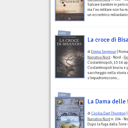
Salvare bambini in perico
ma l'ex militare non ha m
un eccentrico miliardario
LIBRI
La croce di Bis
di
Emma Seymour
| Roma
Narrativa Nord
- Nord -
Re
Costantinopoli, 13-16 apri
Costantinopoli brucia e p
saccheggio nella storia d
s'impadroniscono...
LIBRI
La Dama delle 
di
Cecilia Dart-Thornton
|
Narrativa Nord
n. 204 - No
Dopo la fuga dalla Torre 