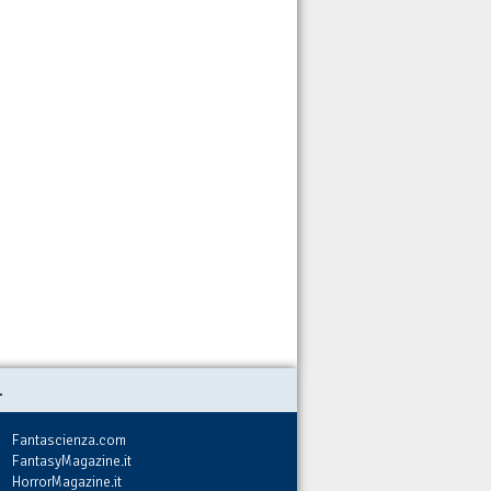
.
Fantascienza.com
FantasyMagazine.it
HorrorMagazine.it