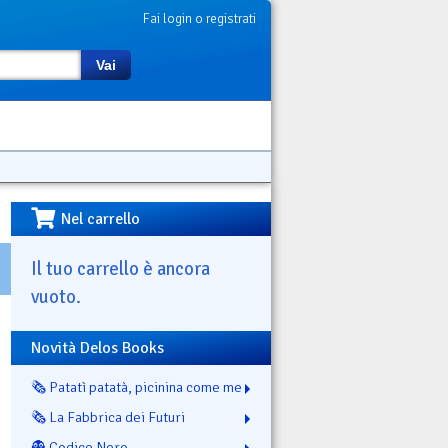
Fai login o registrati
Vai
Nel carrello
Il tuo carrello è ancora
vuoto.
Novità Delos Books
🗞️ Patatì patatà, picinina come me
🗞️ La Fabbrica dei Futuri
👻 Codice Nero