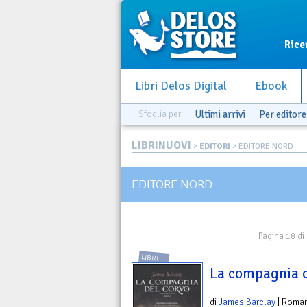
Rice
Libri Delos Digital
Ebook
Sfoglia per
Ultimi arrivi
Per editore
LIBRINUOVI
>
EDITORI
> EDITORE NORD
EDITORE NORD
Pagina 18 di
LIBRI
La compagnia d
di
James Barclay
| Roma