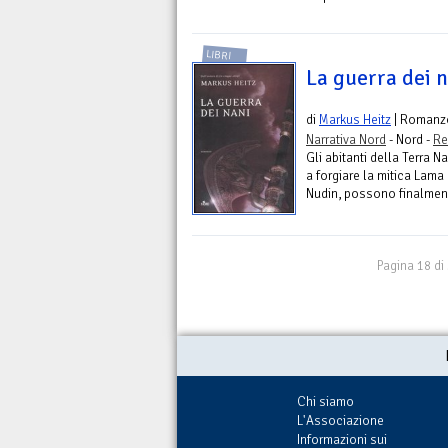
LIBRI
La guerra dei 
di
Markus Heitz
| Romanz
Narrativa Nord
- Nord -
Re
Gli abitanti della Terra N
a forgiare la mitica Lama
Nudin, possono finalmente 
Pagina 18 di
Chi siamo
L'Associazione
Informazioni sui