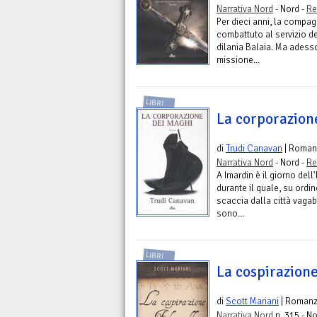
Narrativa Nord
- Nord -
Re
Per dieci anni, la compag
combattuto al servizio de
dilania Balaia. Ma adess
missione...
LIBRI
La corporazion
di
Trudi Canavan
| Roman
Narrativa Nord
- Nord -
Re
A Imardin è il giorno de
durante il quale, su ordi
scaccia dalla città vagab
sono...
LIBRI
La cospirazione
di
Scott Mariani
| Roman
Narrativa Nord
n. 315 - No