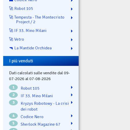
🚀 Robot 105
🚀 Tempesta - The Montecristo
Project / 2
🚀 IF 33. Mino Milani
🚀 Vetro
🔫 La Mantide Orchidea
I più venduti
Dati calcolati sulle vendite dal 09-
07-2026 al 07-08-2026
1
Robot 105
2
IF 33. Mino Milani
3
Kryzys Robotowy - La crisi
dei robot
4
Codice Nero
5
Sherlock Magazine 67