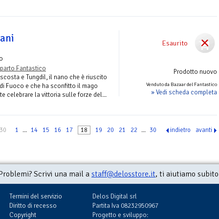
nani
Esaurito
o
parto Fantastico
Prodotto nuovo
ascosta e Tungdil, il nano che è riuscito
Venduto da Bazaar del Fantastico
 di Fuoco e che ha sconfitto il mago
» Vedi scheda completa
celebrare la vittoria sulle forze del...
 30
1
...
14
15
16
17
18
19
20
21
22
...
30
indietro
avanti
Problemi? Scrivi una mail a
staff@delosstore.it
, ti aiutiamo subito
Termini del servizio
Delos Digital srl
Diritto di recesso
Partita Iva 08232950967
Copyright
Progetto e sviluppo: