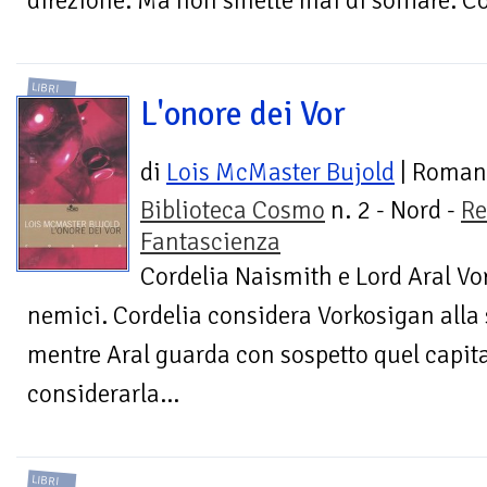
direzione. Ma non smette mai di soffiare. Co
LIBRI
L'onore dei Vor
di
Lois McMaster Bujold
| Roman
Biblioteca Cosmo
n. 2 - Nord -
Re
Fantascienza
Cordelia Naismith e Lord Aral V
nemici. Cordelia considera Vorkosigan alla 
mentre Aral guarda con sospetto quel capi
considerarla...
LIBRI