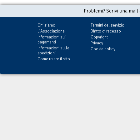
Problemi? Scrivi una mail
Chi siamo
Termini del servizio
L'Associazione
Diritto di recesso
Informazioni sui
Copyright
pagamenti
Privacy
Informazioni sulle
Cookie policy
spedizioni
Come usare il sito