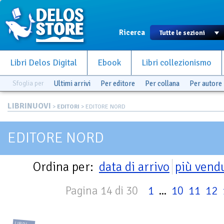
Ricerca
Libri Delos Digital
Ebook
Libri collezionismo
Sfoglia per
Ultimi arrivi
Per editore
Per collana
Per autore
LIBRINUOVI
>
EDITORI
> EDITORE NORD
EDITORE NORD
Ordina per:
data di arrivo
più vend
Pagina 14 di 30
1
...
10
11
12