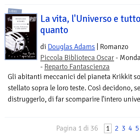
LIBRI
La vita, l'Universo e tutt
quanto
di
Douglas Adams
| Romanzo
Piccola Biblioteca Oscar
- Monda
-
Reparto Fantascienza
Gli abitanti meccanici del pianeta Krikkit so
stellato sopra le loro teste. Così decidono, 
distruggerlo, di far scomparire l'intero unive
Pagina 1 di 36
1
2
3
4
5