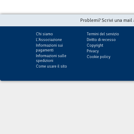
Problemi? Scrivi una mail
Chi siamo
Termini del servizio
L'Associazione
Diritto di recesso
Informazioni sui
Copyright
pagamenti
Privacy
Informazioni sulle
Cookie policy
spedizioni
Come usare il sito