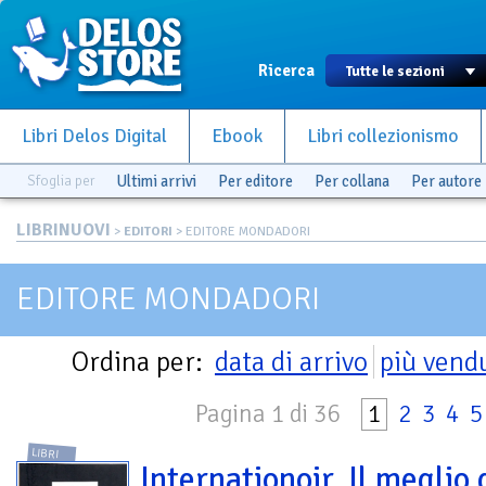
Ricerca
Libri Delos Digital
Ebook
Libri collezionismo
Sfoglia per
Ultimi arrivi
Per editore
Per collana
Per autore
LIBRINUOVI
>
EDITORI
> EDITORE MONDADORI
EDITORE MONDADORI
Ordina per:
data di arrivo
più vend
Pagina 1 di 36
1
2
3
4
5
LIBRI
Internationoir. Il meglio 