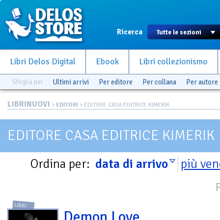
Ricerca
Libri Delos Digital
Ebook
Libri collezionismo
Sfoglia per
Ultimi arrivi
Per editore
Per collana
Per autore
LIBRINUOVI
>
EDITORI
> EDITORE CASA EDITRICE KIMERIK
EDITORE CASA EDITRICE KIMERIK
Ordina per:
data di arrivo
più ven
LIBRI
Demon Love