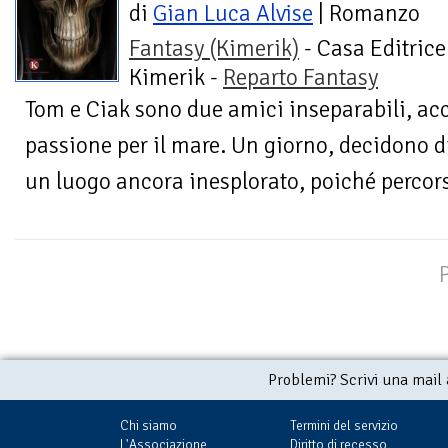
di
Gian Luca Alvise
| Romanzo
Fantasy (Kimerik)
- Casa Editrice
Kimerik -
Reparto Fantasy
Tom e Ciak sono due amici inseparabili, a
passione per il mare. Un giorno, decidono 
un luogo ancora inesplorato, poiché percors
Problemi? Scrivi una mail
Chi siamo
Termini del servizio
L'Associazione
Diritto di recesso