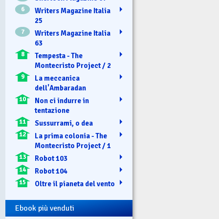
6
Writers Magazine Italia
25
7
Writers Magazine Italia
63
8
Tempesta - The
Montecristo Project / 2
9
La meccanica
dell'Ambaradan
10
Non ci indurre in
tentazione
11
Sussurrami, o dea
12
La prima colonia - The
Montecristo Project / 1
13
Robot 103
14
Robot 104
15
Oltre il pianeta del vento
Ebook più venduti