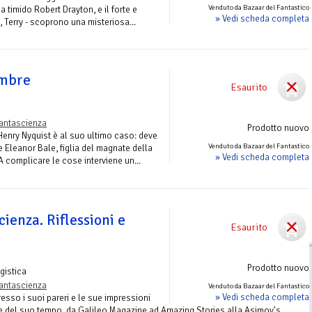
Venduto da Bazaar del Fantastico
a timido Robert Drayton, e il forte e
» Vedi scheda completa
la, Terry - scoprono una misteriosa...
ombre
Esaurito
antascienza
Prodotto nuovo
 Henry Nyquist è al suo ultimo caso: deve
Venduto da Bazaar del Fantastico
e Eleanor Bale, figlia del magnate della
» Vedi scheda completa
A complicare le cose interviene un...
cienza. Riflessioni e
Esaurito
Prodotto nuovo
gistica
antascienza
Venduto da Bazaar del Fantastico
» Vedi scheda completa
esso i suoi pareri e le sue impressioni
note del suo tempo, da Galileo Magazine ad Amazing Stories alla Asimov's