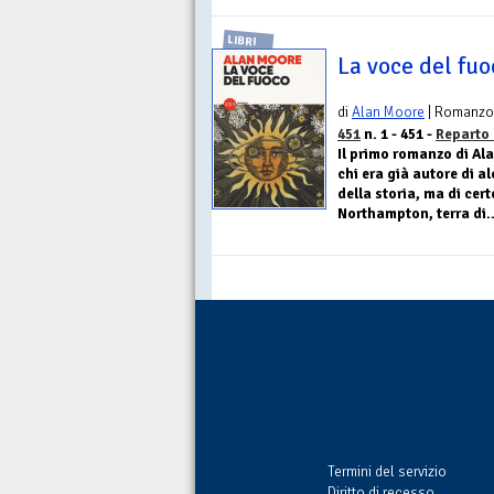
LIBRI
La voce del fuo
di
Alan Moore
| Romanzo
451
n. 1 - 451 -
Reparto 
Il primo romanzo di Al
chi era già autore di al
della storia, ma di cer
Northampton, terra di..
Termini del servizio
Diritto di recesso