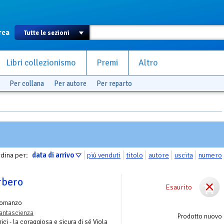
rca
Libri collezionismo
Premi
Altro
Per collana
Per autore
Per reparto
dina per:
data di arrivo
più venduti
titolo
autore
uscita
numero
rbero
Esaurito
Romanzo
antascienza
Prodotto nuovo
ici - la coraggiosa e sicura di sé Viola