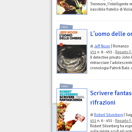
Trenmore, l'intelligente m
irascibile fratello di Vio
LIBRI
L'uomo delle 
di
Jeff Noon
| Romanzo
451
n. 8 - 451 -
Reparto F
Il detective privato John
rintracciare l'adolescent
cronologia Patrick Bale. 
LIBRI
Scrivere fantas
rifrazioni
di
Robert Silverberg
| Sag
451
n. 6 - 451 -
Reparto F
Robert Silverberg ha espr
sulle riviste sci-fi più 