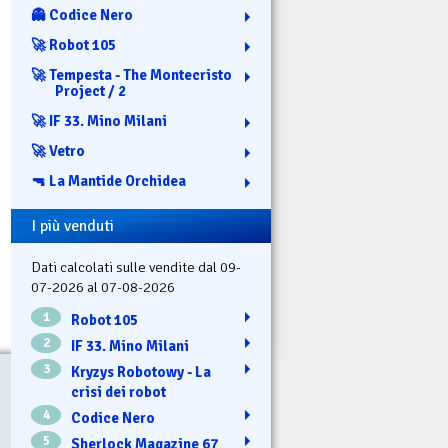
👻 Codice Nero
🚀 Robot 105
🚀 Tempesta - The Montecristo
Project / 2
🚀 IF 33. Mino Milani
🚀 Vetro
🔫 La Mantide Orchidea
I più venduti
Dati calcolati sulle vendite dal 09-
07-2026 al 07-08-2026
1
Robot 105
2
IF 33. Mino Milani
3
Kryzys Robotowy - La
crisi dei robot
4
Codice Nero
5
Sherlock Magazine 67