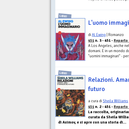
LIBRI
L'uomo immagi
di
Al Ewing
| Romanzo
451
n. 3 - 451 -
Reparto
A Los Angeles, anche nel f
domani. E in un mondo dove
"uomini immaginari" - per
LIBRI
Relazioni. Aman
futuro
a cura di
Sheila Williams
451
n. 2 - 451 -
Reparto
La raccolta, originaria
curata da Sheila Willia
di Asimov, e si apre con una storia di...