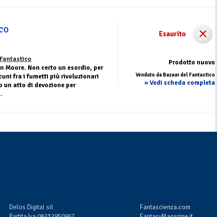
co
Esaurito
Fantastico
Prodotto nuovo
an Moore. Non certo un esordio, per
Venduto da Bazaar del Fantastico
cuni fra i fumetti più rivoluzionari
» Vedi scheda completa
to un atto di devozione per
.
Delos Digital srl
Fantascienza.com
Partita Iva 08232950967
FantasyMagazine.it