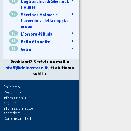
11
Dagli archivi di Sherlock
Holmes
12
Sherlock Holmes e
l’avventura della doppia
croce
13
L'orrore di Buda
14
Bella è la notte
15
Vetro
Problemi? Scrivi una mail a
staff@delosstore.it
, ti aiutiamo
subito.
Chi siamo
L'Associazione
Informazioni sui
pagamenti
Informazioni sulle
spedizioni
Come usare il sito