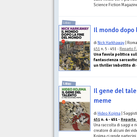
Science Fiction Magazine.
LIBRI
Il mondo dopo 
di
Nick Harkhaway
| Rom
451
n. 5 - 451 -
Reparto F
Una favola politica sul
fantascienza sarcastica
un thriller imbottito di
LIBRI
Il gene del tale
meme
di
Hideo Kojima
| Saggist
451
n. 4 - 451 -
Reparto 
Una raccolta di saggi e ri
creatore di alcuni dei vi
Kojima ci rende partecipi