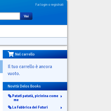
Fai login o registrati
Vai
Nel carrello
Il tuo carrello è ancora
vuoto.
Novità Delos Books
🗞️ Patatì patatà, picinina come
me
🗞️ La Fabbrica dei Futuri