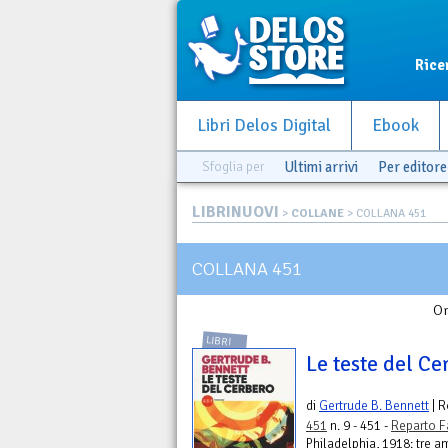
Rice
Libri Delos Digital
Ebook
Sfoglia per
Ultimi arrivi
Per editore
LIBRINUOVI
>
COLLANE
> COLLANA 451
COLLANA 451
Or
LIBRI
Le teste del Ce
di
Gertrude B. Bennett
| 
451
n. 9 - 451 -
Reparto F
Philadelphia, 1918: tre am