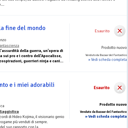
...
la fine del mondo
Esaurito
anzo
antascienza
Prodotto nuovo
l’assurdità della guerra, un’opera di
Venduto da Bazaar del Fantastico
 sui pro e i contro dell’Apocalisse,
» Vedi scheda completa
 cospirazioni, guerrieri ninja e cani...
nto e i miei adorabili
Esaurito
Prodotto nuovo
ica
Saggistica
Venduto da Bazaar del Fantastico
» Vedi scheda completa
cordi di Hideo Kojima, il visionario genio
deogame più venduti di sempre.
 del suo rapporto con la...