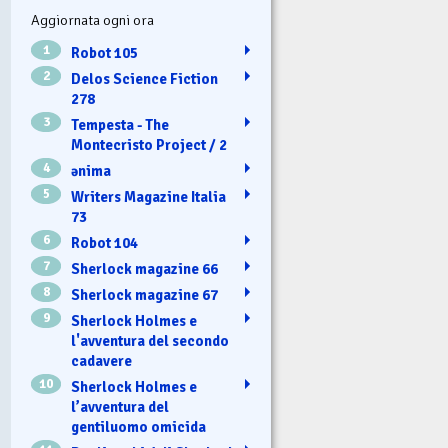
Aggiornata ogni ora
1
Robot 105
2
Delos Science Fiction
278
3
Tempesta - The
Montecristo Project / 2
4
ənima
5
Writers Magazine Italia
73
6
Robot 104
7
Sherlock magazine 66
8
Sherlock magazine 67
9
Sherlock Holmes e
l'avventura del secondo
cadavere
10
Sherlock Holmes e
l’avventura del
gentiluomo omicida