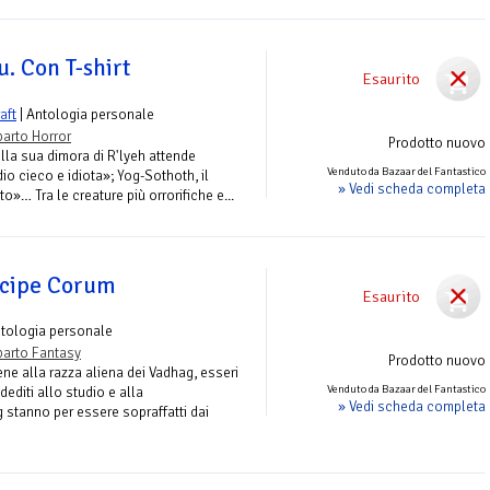
u. Con T-shirt
Esaurito
aft
| Antologia personale
arto Horror
Prodotto nuovo
lla sua dimora di R'lyeh attende
Venduto da Bazaar del Fantastico
io cieco e idiota»; Yog-Sothoth, il
» Vedi scheda completa
to»… Tra le creature più orrorifiche e...
incipe Corum
Esaurito
ntologia personale
arto Fantasy
Prodotto nuovo
ene alla razza aliena dei Vadhag, esseri
Venduto da Bazaar del Fantastico
dediti allo studio e alla
» Vedi scheda completa
 stanno per essere sopraffatti dai