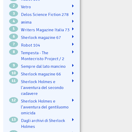
2
Vetro
3
Delos Science Fiction 278
4
ənima
5
Writers Magazine Italia 73
6
Sherlock magazine 67
7
Robot 104
8
Tempesta - The
Montecristo Project / 2
9
Sempre dal lato mancino
10
Sherlock magazine 66
11
Sherlock Holmes e
l'avventura del secondo
cadavere
12
Sherlock Holmes e
l’avventura del gentiluomo
omicida
13
Dagli archivi di Sherlock
Holmes