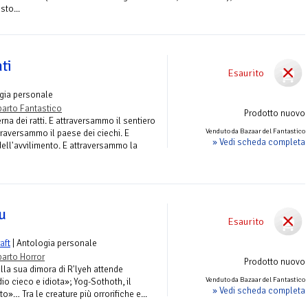
sto...
nti
Esaurito
gia personale
arto Fantastico
Prodotto nuovo
na dei ratti. E attraversammo il sentiero
Venduto da Bazaar del Fantastico
traversammo il paese dei ciechi. E
» Vedi scheda completa
ell'avvilimento. E attraversammo la
hu
Esaurito
aft
| Antologia personale
arto Horror
Prodotto nuovo
lla sua dimora di R'lyeh attende
Venduto da Bazaar del Fantastico
io cieco e idiota»; Yog-Sothoth, il
» Vedi scheda completa
to»… Tra le creature più orrorifiche e...