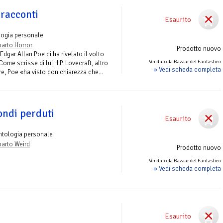
 racconti
Esaurito
logia personale
arto Horror
Prodotto nuovo
 Edgar Allan Poe ci ha rivelato il volto
Venduto da Bazaar del Fantastico
ome scrisse di lui H.P. Lovecraft, altro
» Vedi scheda completa
e, Poe «ha visto con chiarezza che...
ondi perduti
Esaurito
ntologia personale
arto Weird
Prodotto nuovo
Venduto da Bazaar del Fantastico
» Vedi scheda completa
Esaurito