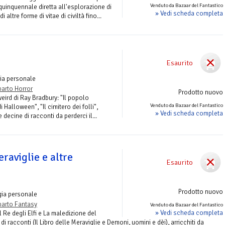
Venduto da Bazaar del Fantastico
quinquennale diretta all'esplorazione di
» Vedi scheda completa
 altre forme di vitae di civiltà fino...
Esaurito
ia personale
arto Horror
Prodotto nuovo
weird di Ray Bradbury: "Il popolo
Venduto da Bazaar del Fantastico
i Halloween", "Il cimitero dei folli",
» Vedi scheda completa
 decine di racconti da perderci il...
eraviglie e altre
Esaurito
Prodotto nuovo
gia personale
arto Fantasy
Venduto da Bazaar del Fantastico
» Vedi scheda completa
l Re degli Elfi e La maledizione del
i racconti (Il Libro delle Meraviglie e Demoni, uomini e dèi), arricchiti da