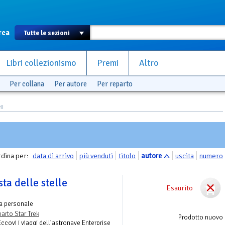
rca
Libri collezionismo
Premi
Altro
Per collana
Per autore
Per reparto
HI
dina per:
data di arrivo
più venduti
titolo
autore
uscita
numero
sta delle stelle
Esaurito
a personale
arto Star Trek
Prodotto nuovo
Eccovi i viaggi dell'astronave Enterprise