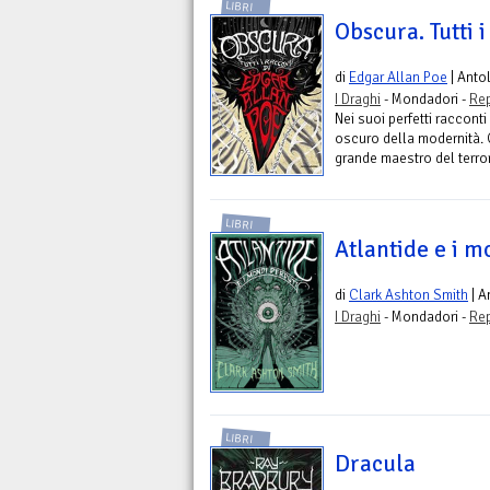
LIBRI
Obscura. Tutti i
di
Edgar Allan Poe
| Anto
I Draghi
- Mondadori -
Rep
Nei suoi perfetti racconti
oscuro della modernità. C
grande maestro del terror
LIBRI
Atlantide e i m
di
Clark Ashton Smith
| A
I Draghi
- Mondadori -
Rep
LIBRI
Dracula