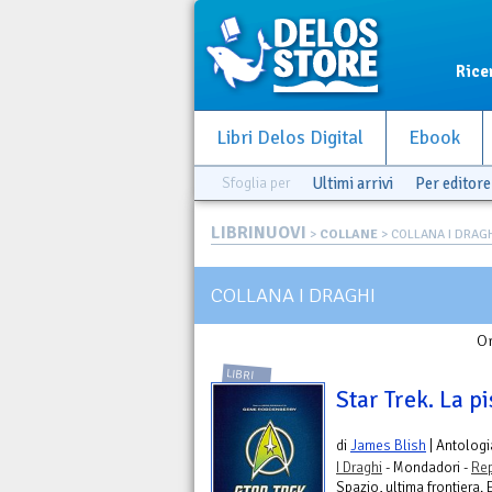
Rice
Libri Delos Digital
Ebook
Sfoglia per
Ultimi arrivi
Per editore
LIBRINUOVI
>
COLLANE
> COLLANA I DRAG
COLLANA I DRAGHI
Or
LIBRI
Star Trek. La pi
di
James Blish
| Antologi
I Draghi
- Mondadori -
Rep
Spazio, ultima frontiera. 