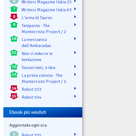
6
Writers Magazine Italia 25
7
Writers Magazine Italia 63
8
L'arma di Tauros
9
Tempesta - The
Montecristo Project / 2
10
La meccanica
dell'Ambaradan
11
Non ci indurre in
tentazione
12
Sussurrami, o dea
13
La prima colonia - The
Montecristo Project / 1
14
Robot 103
15
Robot 104
Ebook più venduti
Aggiornata ogni ora
1
Robot 105