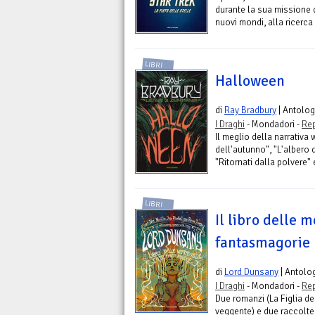
durante la sua missione 
nuovi mondi, alla ricerca di
LIBRI
Halloween
di
Ray Bradbury
| Antolog
I Draghi
- Mondadori -
Rep
Il meglio della narrativa 
dell'autunno", "L'albero d
"Ritornati dalla polvere" e
LIBRI
Il libro delle m
fantasmagorie
di
Lord Dunsany
| Antolo
I Draghi
- Mondadori -
Rep
Due romanzi (La Figlia de
veggente) e due raccolte d