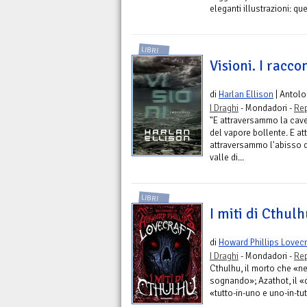
eleganti illustrazioni: que
LIBRI
Visioni. I racco
di
Harlan Ellison
| Antolo
I Draghi
- Mondadori -
Rep
"E attraversammo la caver
del vapore bollente. E at
attraversammo l'abisso d
valle di...
LIBRI
I miti di Cthul
di
Howard Phillips Lovecr
I Draghi
- Mondadori -
Rep
Cthulhu, il morto che «ne
sognando»; Azathot, il «d
«tutto-in-uno e uno-in-tut