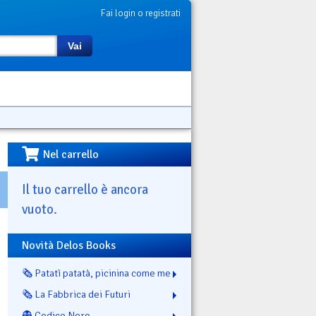
Fai login o registrati
Vai
Nel carrello
Il tuo carrello è ancora
vuoto.
Novità Delos Books
🗞️ Patatì patatà, picinina come me
🗞️ La Fabbrica dei Futuri
👻 Codice Nero