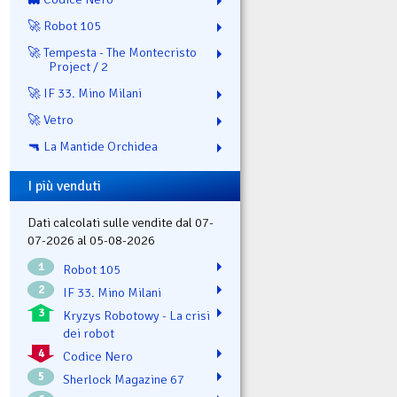
🚀 Robot 105
🚀 Tempesta - The Montecristo
Project / 2
🚀 IF 33. Mino Milani
🚀 Vetro
🔫 La Mantide Orchidea
I più venduti
Dati calcolati sulle vendite dal 07-
07-2026 al 05-08-2026
1
Robot 105
2
IF 33. Mino Milani
3
Kryzys Robotowy - La crisi
dei robot
4
Codice Nero
5
Sherlock Magazine 67