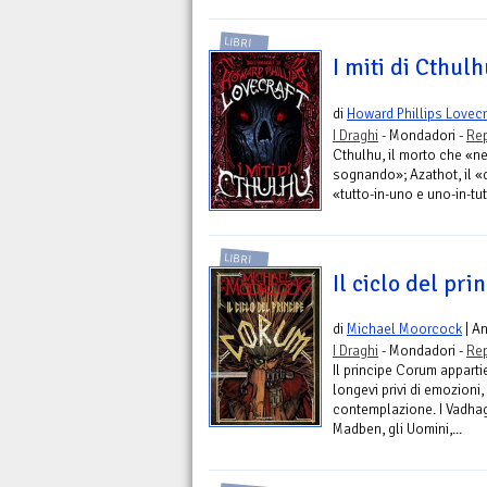
LIBRI
I miti di Cthulh
di
Howard Phillips Lovecr
I Draghi
- Mondadori -
Rep
Cthulhu, il morto che «ne
sognando»; Azathot, il «d
«tutto-in-uno e uno-in-tut
LIBRI
Il ciclo del pr
di
Michael Moorcock
| A
I Draghi
- Mondadori -
Rep
Il principe Corum apparti
longevi privi di emozioni, 
contemplazione. I Vadhag
Madben, gli Uomini,...