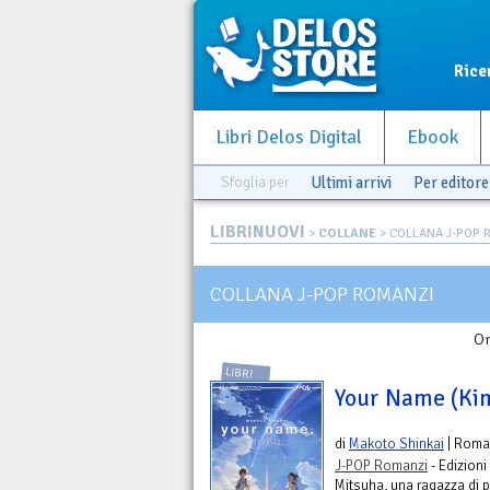
Rice
Libri Delos Digital
Ebook
Sfoglia per
Ultimi arrivi
Per editore
LIBRINUOVI
>
COLLANE
> COLLANA J-POP 
COLLANA J-POP ROMANZI
Or
LIBRI
Your Name (Kim
di
Makoto Shinkai
| Roma
J-POP Romanzi
- Edizioni
Mitsuha, una ragazza di p