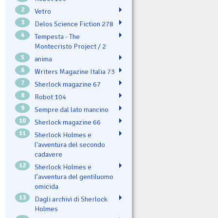
2
Vetro
3
Delos Science Fiction 278
4
Tempesta - The
Montecristo Project / 2
5
ənima
6
Writers Magazine Italia 73
7
Sherlock magazine 67
8
Robot 104
9
Sempre dal lato mancino
10
Sherlock magazine 66
11
Sherlock Holmes e
l'avventura del secondo
cadavere
12
Sherlock Holmes e
l’avventura del gentiluomo
omicida
13
Dagli archivi di Sherlock
Holmes