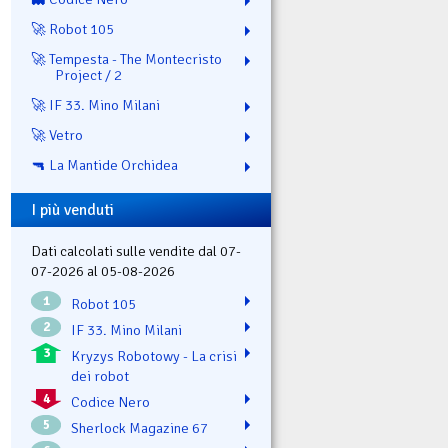
🚀 Robot 105
🚀 Tempesta - The Montecristo
Project / 2
🚀 IF 33. Mino Milani
🚀 Vetro
🔫 La Mantide Orchidea
I più venduti
Dati calcolati sulle vendite dal 07-
07-2026 al 05-08-2026
1
Robot 105
2
IF 33. Mino Milani
3
Kryzys Robotowy - La crisi
dei robot
4
Codice Nero
5
Sherlock Magazine 67