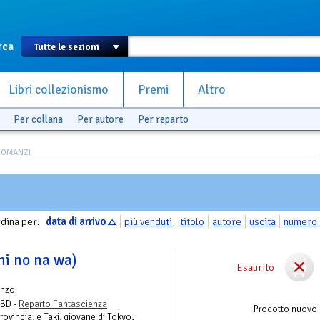
rca
Libri collezionismo
Premi
Altro
Per collana
Per autore
Per reparto
ROMANZI
dina per:
data di arrivo
più venduti
titolo
autore
uscita
numero
i no na wa)
Esaurito
nzo
 BD -
Reparto Fantascienza
Prodotto nuovo
rovincia, e Taki, giovane di Tokyo,