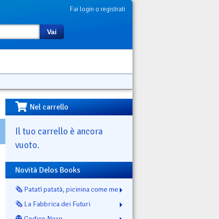
Fai login o registrati
Vai
Nel carrello
Il tuo carrello è ancora
vuoto.
Novità Delos Books
🗞️ Patatì patatà, picinina come me
🗞️ La Fabbrica dei Futuri
👻 Codice Nero