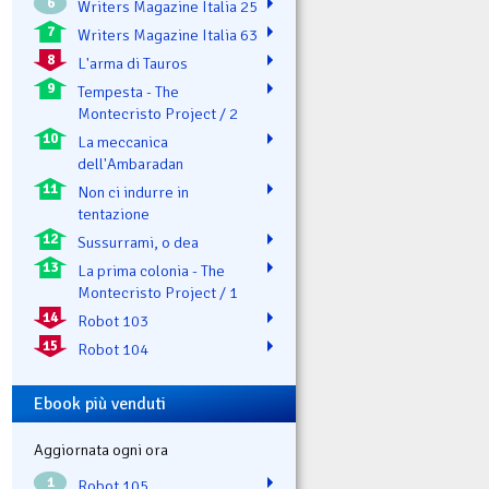
6
Writers Magazine Italia 25
7
Writers Magazine Italia 63
8
L'arma di Tauros
9
Tempesta - The
Montecristo Project / 2
10
La meccanica
dell'Ambaradan
11
Non ci indurre in
tentazione
12
Sussurrami, o dea
13
La prima colonia - The
Montecristo Project / 1
14
Robot 103
15
Robot 104
Ebook più venduti
Aggiornata ogni ora
1
Robot 105