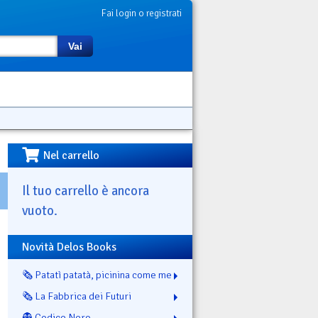
Fai login o registrati
Vai
Nel carrello
Il tuo carrello è ancora
vuoto.
Novità Delos Books
🗞️ Patatì patatà, picinina come me
🗞️ La Fabbrica dei Futuri
👻 Codice Nero