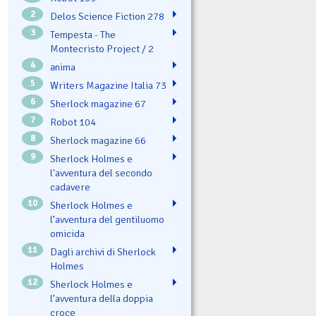
2
Delos Science Fiction 278
3
Tempesta - The
Montecristo Project / 2
4
ənima
5
Writers Magazine Italia 73
6
Sherlock magazine 67
7
Robot 104
8
Sherlock magazine 66
9
Sherlock Holmes e
l'avventura del secondo
cadavere
10
Sherlock Holmes e
l’avventura del gentiluomo
omicida
11
Dagli archivi di Sherlock
Holmes
12
Sherlock Holmes e
l’avventura della doppia
croce