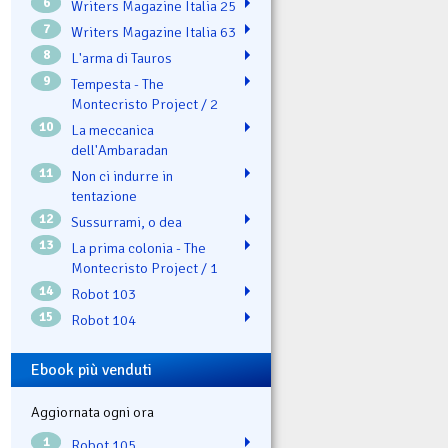
6
Writers Magazine Italia 25
7
Writers Magazine Italia 63
8
L'arma di Tauros
9
Tempesta - The
Montecristo Project / 2
10
La meccanica
dell'Ambaradan
11
Non ci indurre in
tentazione
12
Sussurrami, o dea
13
La prima colonia - The
Montecristo Project / 1
14
Robot 103
15
Robot 104
Ebook più venduti
Aggiornata ogni ora
1
Robot 105