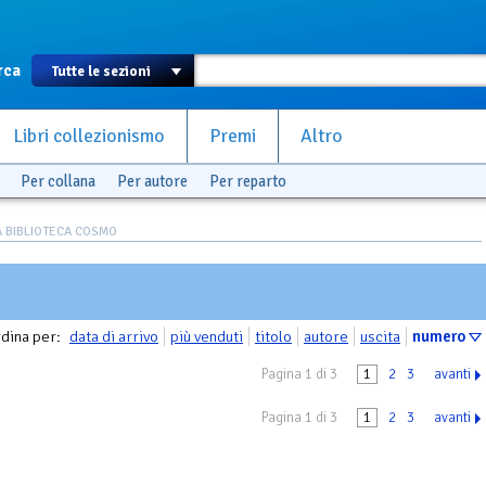
rca
Libri collezionismo
Premi
Altro
Per collana
Per autore
Per reparto
 BIBLIOTECA COSMO
dina per:
data di arrivo
più venduti
titolo
autore
uscita
numero
Pagina 1 di 3
1
2
3
avanti
Pagina 1 di 3
1
2
3
avanti