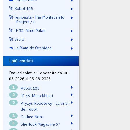
🚀 Robot 105
🚀 Tempesta - The Montecristo
Project / 2
🚀 IF 33. Mino Milani
🚀 Vetro
🔫 La Mantide Orchidea
I più venduti
Dati calcolati sulle vendite dal 08-
07-2026 al 06-08-2026
1
Robot 105
2
IF 33. Mino Milani
3
Kryzys Robotowy - La crisi
dei robot
4
Codice Nero
5
Sherlock Magazine 67