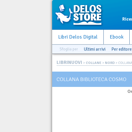
Rice
Libri Delos Digital
Ebook
Sfoglia per
Ultimi arrivi
Per editore
LIBRINUOVI
>
COLLANE
>
NORD
> COLLANA
COLLANA BIBLIOTECA COSMO
Or