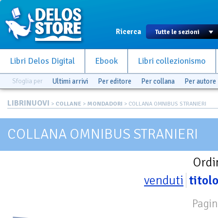
Ricerca
Libri Delos Digital
Ebook
Libri collezionismo
Sfoglia per
Ultimi arrivi
Per editore
Per collana
Per autore
LIBRINUOVI
>
COLLANE
>
MONDADORI
> COLLANA OMNIBUS STRANIERI
COLLANA OMNIBUS STRANIERI
Ordi
venduti
titol
Pagin