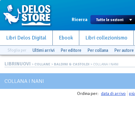
Ricerca
Libri Delos Digital
Ebook
Libri collezionismo
Sfoglia per
Ultimi arrivi
Per editore
Per collana
Per autore
LIBRINUOVI
>
COLLANE
>
BALDINI & CASTOLDI
> COLLANA I NANI
COLLANA I NANI
Ordina per:
data di arrivo
più