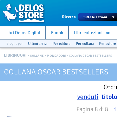
Ricerca
Libri Delos Digital
Ebook
Libri collezionismo
Sfoglia per
Ultimi arrivi
Per editore
Per collana
Per autore
LIBRINUOVI
>
COLLANE
>
MONDADORI
> COLLANA OSCAR BESTSELLERS
COLLANA OSCAR BESTSELLERS
Ordi
venduti
titol
Pagina 8 di 8
1