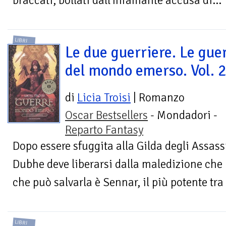
braccati, bollati dall'infamante accusa di...
LIBRI
Le due guerriere. Le gue
del mondo emerso. Vol. 
di
Licia Troisi
| Romanzo
Oscar Bestsellers
- Mondadori -
Reparto Fantasy
Dopo essere sfuggita alla Gilda degli Assass
Dubhe deve liberarsi dalla maledizione che le
che può salvarla è Sennar, il più potente tra i
LIBRI