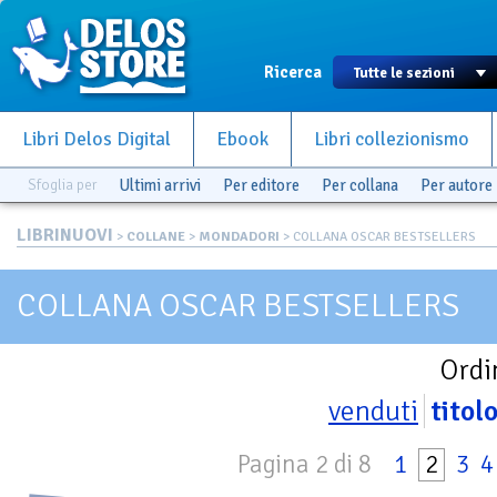
Ricerca
Libri Delos Digital
Ebook
Libri collezionismo
Sfoglia per
Ultimi arrivi
Per editore
Per collana
Per autore
LIBRINUOVI
>
COLLANE
>
MONDADORI
> COLLANA OSCAR BESTSELLERS
COLLANA OSCAR BESTSELLERS
Ordi
venduti
titol
Pagina 2 di 8
1
2
3
4