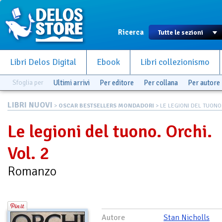
Ricerca
Libri Delos Digital
Ebook
Libri collezionismo
Sfoglia per
Ultimi arrivi
Per editore
Per collana
Per autore
LIBRI NUOVI
>
OSCAR BESTSELLERS MONDADORI
> LE LEGIONI DEL TUONO. 
Le legioni del tuono. Orchi.
Vol. 2
Romanzo
Autore
Stan Nicholls