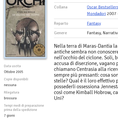
Collana
Oscar Bestseller
Mondadori
2007 
Reparto
Fantasy
Genere
Fantasy, Narrativ
Nella terra di Maras-Dantia la
antiche sembra non conoscere s
nell'occhio del ciclone. Soli, 
accusa di diserzione, vagano p
Data uscita
chiamano Centrasia alla ricerc
Ottobre 2005
sempre più pressanti: cosa son
Copie disponibili
stelle? Qual è il loro effettiv
nessuna
possederli ossessiona Jennesta
così come Kimball Hobrow, cap
Rilegatura
Uni?
brossura
Tempi medi di preparazione
prima della spedizione
7 giorni