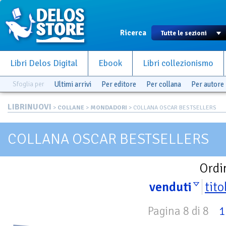
Ricerca
Libri Delos Digital
Ebook
Libri collezionismo
Sfoglia per
Ultimi arrivi
Per editore
Per collana
Per autore
LIBRINUOVI
>
COLLANE
>
MONDADORI
> COLLANA OSCAR BESTSELLERS
COLLANA OSCAR BESTSELLERS
Ordi
venduti
tito
Pagina 8 di 8
1