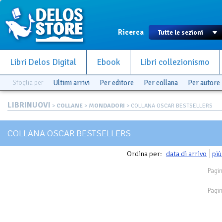
Ricerca
Libri Delos Digital
Ebook
Libri collezionismo
Sfoglia per
Ultimi arrivi
Per editore
Per collana
Per autore
LIBRINUOVI
>
COLLANE
>
MONDADORI
> COLLANA OSCAR BESTSELLERS
COLLANA OSCAR BESTSELLERS
Ordina per:
data di arrivo
più
Pagin
Pagin